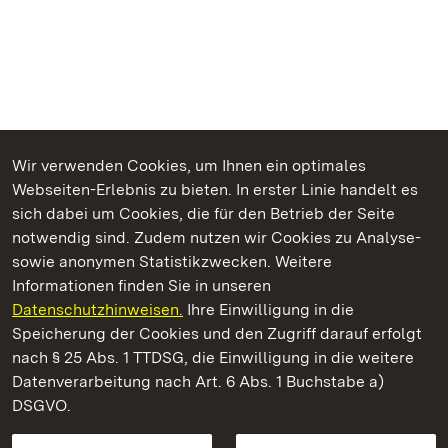
Wir verwenden Cookies, um Ihnen ein optimales
Webseiten-Erlebnis zu bieten. In erster Linie handelt es
Kommen. Staunen. Genießen.
sich dabei um Cookies, die für den Betrieb der Seite
notwendig sind. Zudem nutzen wir Cookies zu Analyse-
sowie anonymen Statistikzwecken. Weitere
Informationen finden Sie in unseren
Datenschutzhinweisen.
Ihre Einwilligung in die
Kloster und Schloss Salem
Speicherung der Cookies und den Zugriff darauf erfolgt
nach § 25 Abs. 1 TTDSG, die Einwilligung in die weitere
Staatliche Schlösser und Gärten Baden-Württemberg
Datenverarbeitung nach Art. 6 Abs. 1 Buchstabe a)
DSGVO.
Kontakt
FAQ
Impressum
Datenschutz
Gebärdensprache
Leichte Sprache