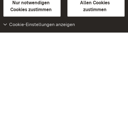
Erklärung zur Barrierefreiheit
Nur notwendigen
Allen Cookies
BITV-konform (geprüfte Seiten)
Cookies zustimmen
zustimmen
Cookie-Einstellungen anzeigen
Weiteres
Portal
Monumente
Besuchen Sie uns auf
Facebook
Besuchen Sie uns auf
Instagram
Besuchen Sie uns auf
Youtube
Lernen Sie unsere Apps
kennen
Google Play Store
App Store für iPhone