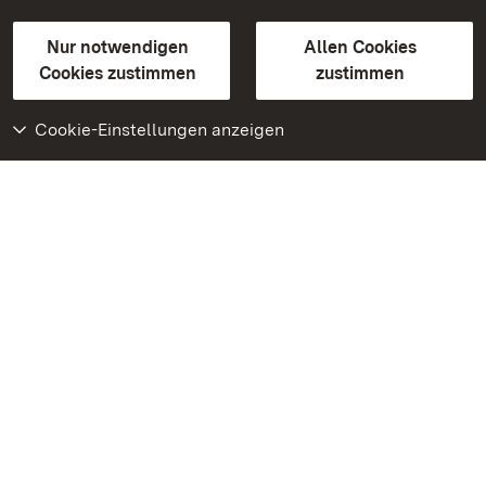
Gebärdensprache
Leichte Sprache
Erklärung zur Barrierefreiheit
Nur notwendigen
Allen Cookies
BITV-konform (geprüfte Seiten)
Cookies zustimmen
zustimmen
Cookie-Einstellungen anzeigen
Weiteres
Portal
Monumente
Besuchen Sie uns auf
Facebook
Besuchen Sie uns auf
Instagram
Besuchen Sie uns auf
Youtube
Lernen Sie unsere Apps
kennen
Google Play Store
App Store für iPhone