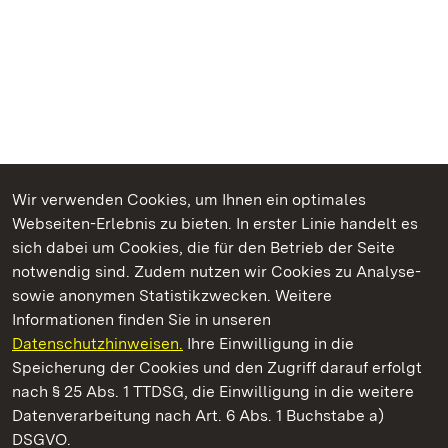
Wir verwenden Cookies, um Ihnen ein optimales
Webseiten-Erlebnis zu bieten. In erster Linie handelt es
Kommen. Staunen. Genießen.
sich dabei um Cookies, die für den Betrieb der Seite
notwendig sind. Zudem nutzen wir Cookies zu Analyse-
sowie anonymen Statistikzwecken. Weitere
Informationen finden Sie in unseren
Datenschutzhinweisen.
Ihre Einwilligung in die
Kloster und Schloss Salem
Speicherung der Cookies und den Zugriff darauf erfolgt
nach § 25 Abs. 1 TTDSG, die Einwilligung in die weitere
Staatliche Schlösser und Gärten Baden-Württemberg
Datenverarbeitung nach Art. 6 Abs. 1 Buchstabe a)
DSGVO.
Kontakt
FAQ
Impressum
Datenschutz