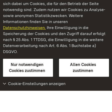
sich dabei um Cookies, die für den Betrieb der Seite
notwendig sind. Zudem nutzen wir Cookies zu Analyse-
sowie anonymen Statistikzwecken. Weitere
Informationen finden Sie in unseren
Datenschutzhinweisen.
Ihre Einwilligung in die
Kloster und Schloss Salem
Speicherung der Cookies und den Zugriff darauf erfolgt
nach § 25 Abs. 1 TTDSG, die Einwilligung in die weitere
Staatliche Schlösser und Gärten Baden-Württemberg
Datenverarbeitung nach Art. 6 Abs. 1 Buchstabe a)
DSGVO.
Kontakt
FAQ
Impressum
Datenschutz
Gebärdensprache
Leichte Sprache
Erklärung zur Barrierefreiheit
Nur notwendigen
Allen Cookies
BITV-konform (geprüfte Seiten)
Cookies zustimmen
zustimmen
Cookie-Einstellungen anzeigen
Weiteres
Portal
Monumente
Besuchen Sie uns auf
Facebook
Besuchen Sie uns auf