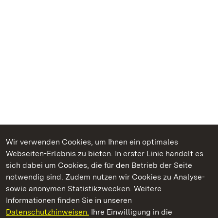
Wir verwenden Cookies, um Ihnen ein optimales
Webseiten-Erlebnis zu bieten. In erster Linie handelt es
Kommen. Staunen. Genießen.
sich dabei um Cookies, die für den Betrieb der Seite
notwendig sind. Zudem nutzen wir Cookies zu Analyse-
sowie anonymen Statistikzwecken. Weitere
Informationen finden Sie in unseren
Datenschutzhinweisen.
Ihre Einwilligung in die
Kloster und Schloss Salem