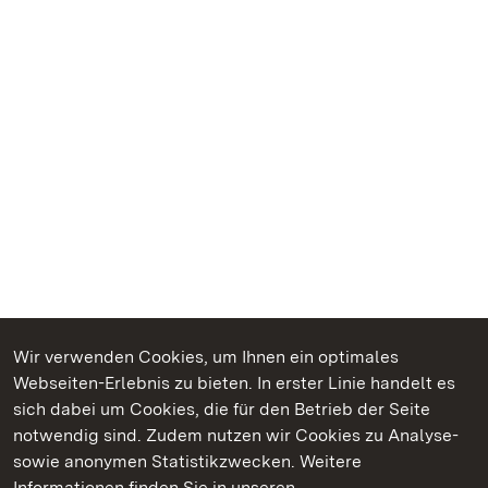
Wir verwenden Cookies, um Ihnen ein optimales
Webseiten-Erlebnis zu bieten. In erster Linie handelt es
Kommen. Staunen. Genießen.
sich dabei um Cookies, die für den Betrieb der Seite
notwendig sind. Zudem nutzen wir Cookies zu Analyse-
sowie anonymen Statistikzwecken. Weitere
Informationen finden Sie in unseren