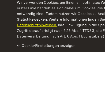
Wir verwenden Cookies, um Ihnen ein optimales Web
erster Linie handelt es sich dabei um Cookies, die 
notwendig sind. Zudem nutzen wir Cookies zu Ana
Statistikzwecken. Weitere Informationen finden Sie
Datenschutzhinweisen.
Ihre Einwilligung in die S
Kommen. Staunen. Genießen.
Zugriff darauf erfolgt nach § 25 Abs. 1 TTDSG, die E
Datenverarbeitung nach Art. 6 Abs. 1 Buchstabe a
Cookie-Einstellungen anzeigen
Kloster und Schloss Salem