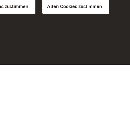
es zustimmen
Allen Cookies zustimmen
d Gärten
Weiteres
Portal
Monumente
Besuchen Sie uns auf Facebook
Besuchen Sie uns auf Instagram
Besuchen Sie uns auf Youtube
Lernen Sie unsere Apps kennen
iheit
Google Play Store
eiten)
App Store für iPhone