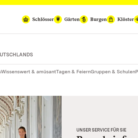
Schlösser
Gärten
Burgen
Klöster
DEUTSCHLANDS
s
Wissenswert & amüsant
Tagen & Feiern
Gruppen & Schulen
P
UNSER SERVICE FÜR SIE