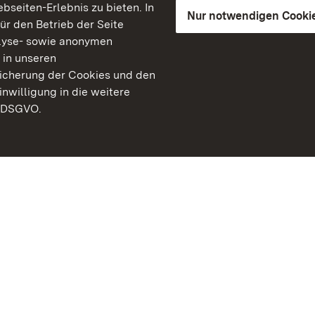
seiten-Erlebnis zu bieten. In
Nur notwendigen Cooki
für den Betrieb der Seite
lyse- sowie anonymen
 in unseren
peicherung der Cookies und den
inwilligung in die weitere
) DSGVO.
Staatliche Schlösser un
Baden-Württemberg
Kontakt
FAQ
Impressum
Datenschutz
Gebärdensprache
Leichte Sprache
Erklärung zur Barrierefre
BITV-konform (geprüfte S