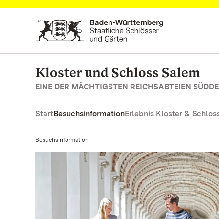
Zum Hauptinhalt springen
Kloster und Schloss Salem
EINE DER MÄCHTIGSTEN REICHSABTEIEN SÜD
Start
Besuchsinformation
Erlebnis Kloster & Schlos
Aktuell:
Besuchsinformation