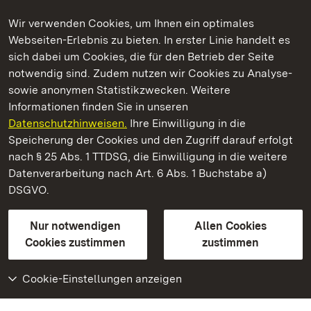
Wir verwenden Cookies, um Ihnen ein optimales
Webseiten-Erlebnis zu bieten. In erster Linie handelt es
Kommen. Staunen. Genießen.
sich dabei um Cookies, die für den Betrieb der Seite
notwendig sind. Zudem nutzen wir Cookies zu Analyse-
sowie anonymen Statistikzwecken. Weitere
Informationen finden Sie in unseren
Datenschutzhinweisen.
Ihre Einwilligung in die
Kloster und Schloss Salem
Speicherung der Cookies und den Zugriff darauf erfolgt
nach § 25 Abs. 1 TTDSG, die Einwilligung in die weitere
Staatliche Schlösser und Gärten Baden-Württemberg
Datenverarbeitung nach Art. 6 Abs. 1 Buchstabe a)
DSGVO.
Kontakt
FAQ
Impressum
Datenschutz
Gebärdensprache
Leichte Sprache
Erklärung zur Barrierefreiheit
Nur notwendigen
Allen Cookies
BITV-konform (geprüfte Seiten)
Cookies zustimmen
zustimmen
Cookie-Einstellungen anzeigen
Weiteres
Portal
Monumente