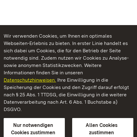
Wir verwenden Cookies, um Ihnen ein optimales
Webseiten-Erlebnis zu bieten. In erster Linie handelt es
Kommen. Staunen. Genießen.
sich dabei um Cookies, die für den Betrieb der Seite
notwendig sind. Zudem nutzen wir Cookies zu Analyse-
sowie anonymen Statistikzwecken. Weitere
Informationen finden Sie in unseren
Datenschutzhinweisen.
Ihre Einwilligung in die
Kloster und Schloss Salem
Speicherung der Cookies und den Zugriff darauf erfolgt
nach § 25 Abs. 1 TTDSG, die Einwilligung in die weitere
Staatliche Schlösser und Gärten Baden-Württemberg
Datenverarbeitung nach Art. 6 Abs. 1 Buchstabe a)
DSGVO.
Kontakt
FAQ
Impressum
Datenschutz
Gebärdensprache
Leichte Sprache
Erklärung zur Barrierefreiheit
Nur notwendigen
Allen Cookies
BITV-konform (geprüfte Seiten)
Cookies zustimmen
zustimmen