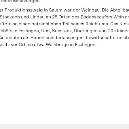
treute Besitzungen
er Produktionszweig in Salem war der Weinbau. Die Abtei ba
Stockach und Lindau an 28 Orten des Bodenseeufers Wein a
aftete so einen beträchlichen Teil seines Reichtums. Das Klo
tshöfe in Esslingen, Ulm, Konstanz, Überlingen und 20 kleine
Sie dienten als Handelsniederlassungen, bewirtschafteten a
esitz vor Ort, so etwa Weinberge in Esslingen.