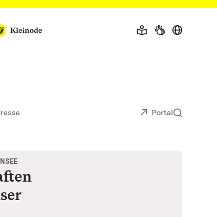
Kleinode
resse
Portal
ENSEE
ften
nser