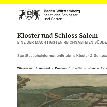
Zum Hauptinhalt springen
Kloster und Schloss Salem
EINE DER MÄCHTIGSTEN REICHSABTEIEN SÜD
Start
Besuchsinformation
Erlebnis Kloster & Schlos
Wissenswert & amüsant
Dossiers
Aktuell:
Vom Wirtschaften der Ziste