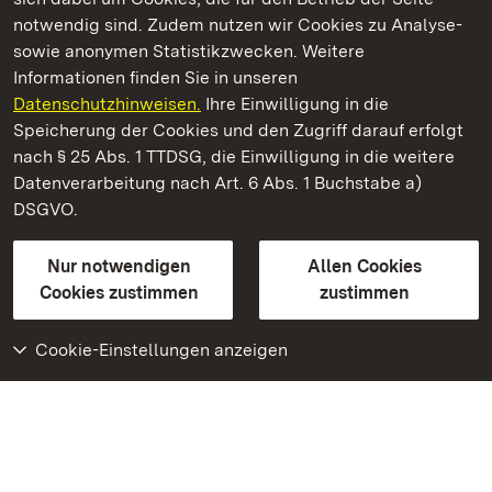
notwendig sind. Zudem nutzen wir Cookies zu Analyse-
sowie anonymen Statistikzwecken. Weitere
Informationen finden Sie in unseren
Datenschutzhinweisen.
Ihre Einwilligung in die
Kloster und Schloss Salem
Speicherung der Cookies und den Zugriff darauf erfolgt
nach § 25 Abs. 1 TTDSG, die Einwilligung in die weitere
Staatliche Schlösser und Gärten Baden-Württemberg
Datenverarbeitung nach Art. 6 Abs. 1 Buchstabe a)
DSGVO.
Kontakt
FAQ
Impressum
Datenschutz
Gebärdensprache
Leichte Sprache
Erklärung zur Barrierefreiheit
Nur notwendigen
Allen Cookies
BITV-konform (geprüfte Seiten)
Cookies zustimmen
zustimmen
Cookie-Einstellungen anzeigen
Weiteres
Portal
Monumente
Besuchen Sie uns auf
Facebook
Besuchen Sie uns auf