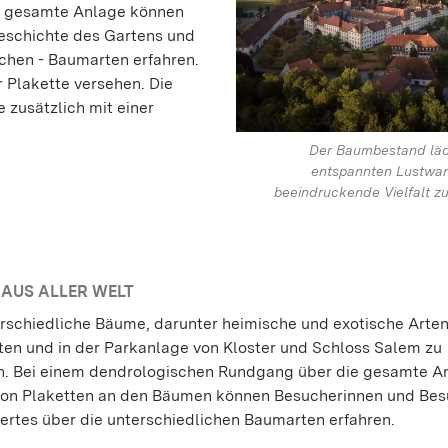
ie gesamte Anlage können
eschichte des Gartens und
schen - Baumarten erfahren.
r Plakette versehen. Die
 zusätzlich mit einer
Der Baumbestand läd
entspannten Lustwan
beeindruckende Vielfalt z
 AUS ALLER WELT
erschiedliche Bäume, darunter heimische und exotische Arten,
ten und in der Parkanlage von Kloster und Schloss Salem zu
. Bei einem dendrologischen Rundgang über die gesamte A
 von Plaketten an den Bäumen können Besucherinnen und Be
rtes über die unterschiedlichen Baumarten erfahren.