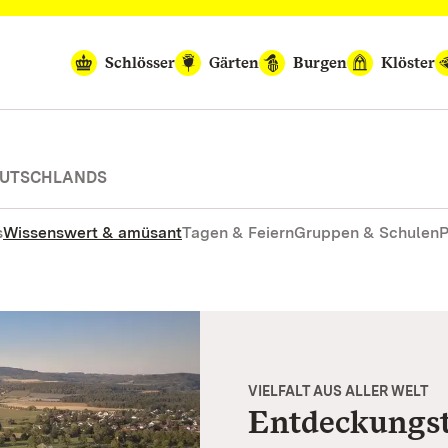
Schlösser
Gärten
Burgen
Klöster
DEUTSCHLANDS
s
Wissenswert & amüsant
Tagen & Feiern
Gruppen & Schulen
P
VIELFALT AUS ALLER WELT
Entdeckungst