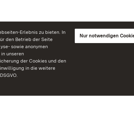
seiten-Erlebnis zu bieten. In
Nur notwendigen Cooki
für den Betrieb der Seite
lyse- sowie anonymen
 in unseren
peicherung der Cookies und den
inwilligung in die weitere
) DSGVO.
Staatliche Schlösser un
Baden-Württemberg
Kontakt
FAQ
Impressum
Datenschutz
Gebärdensprache
Leichte Sprache