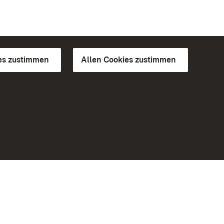
es zustimmen
Allen Cookies zustimmen
d Gärten
Weiteres
Portal
Monumente
Besuchen Sie uns auf Facebook
Besuchen Sie uns auf Instagram
Besuchen Sie uns auf Youtube
Lernen Sie unsere Apps kennen