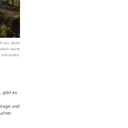
t ein, beim
deln seine
u erkunden.
 gibt es
nlage und
sucher