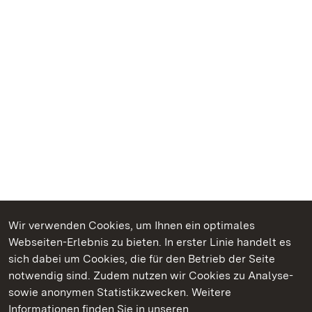
Wir verwenden Cookies, um Ihnen ein optimales
Webseiten-Erlebnis zu bieten. In erster Linie handelt es
Kommen. Staunen. Genießen.
sich dabei um Cookies, die für den Betrieb der Seite
notwendig sind. Zudem nutzen wir Cookies zu Analyse-
sowie anonymen Statistikzwecken. Weitere
Informationen finden Sie in unseren