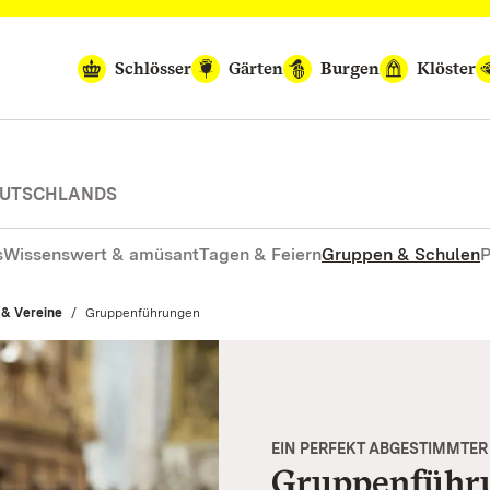
Schlösser
Gärten
Burgen
Klöster
DEUTSCHLANDS
s
Wissenswert & amüsant
Tagen & Feiern
Gruppen & Schulen
P
 & Vereine
Aktuell:
Gruppenführungen
EIN PERFEKT ABGESTIMMTER
Gruppenführ