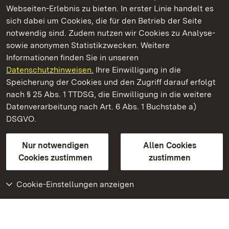
Webseiten-Erlebnis zu bieten. In erster Linie handelt es
Kommen. Staunen. Genießen.
sich dabei um Cookies, die für den Betrieb der Seite
notwendig sind. Zudem nutzen wir Cookies zu Analyse-
sowie anonymen Statistikzwecken. Weitere
Informationen finden Sie in unseren
Datenschutzhinweisen.
Ihre Einwilligung in die
Kloster und Schloss Salem
Speicherung der Cookies und den Zugriff darauf erfolgt
nach § 25 Abs. 1 TTDSG, die Einwilligung in die weitere
Staatliche Schlösser und Gärten Baden-Württemberg
Datenverarbeitung nach Art. 6 Abs. 1 Buchstabe a)
DSGVO.
Kontakt
FAQ
Impressum
Datenschutz
Gebärdensprache
Leichte Sprache
Erklärung zur Barrierefreiheit
Nur notwendigen
Allen Cookies
BITV-konform (geprüfte Seiten)
Cookies zustimmen
zustimmen
Cookie-Einstellungen anzeigen
Weiteres
Portal
Monumente
Besuchen Sie uns auf