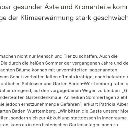
bar gesunder Äste und Kronenteile kom
lge der Klimaerwärmung stark geschwäch
machen nicht nur Mensch und Tier zu schaffen: Auch die
. Die durch die heißen Sommer der vergangenen Jahre und d
ächten Bäume können mit unvermittelten, sogenannten
esem Schutzverhalten fallen oftmals kräftige, noch belaubte 
Staatlichen Schlösser und Gärten Baden-Württemberg raten 
daher dringend, auf den vorgegebenen Wegen zu bleiben. „
undertealten Gartendenkmale. An heißen Sommertagen zieht 
ie jedoch ernstzunehmende Gefahren“, erklärt Patricia Alber
Gärten Baden-Württemberg. „Wir bitten die Gäste unserer M
eilen, sondern sich zur Abkühlung stattdessen in Innenräume
ten, kann es in den historischen Gartenanlagen auch zu