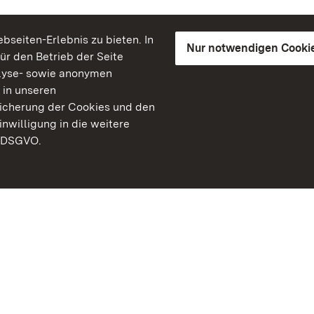
seiten-Erlebnis zu bieten. In
Nur notwendigen Cooki
für den Betrieb der Seite
lyse- sowie anonymen
 in unseren
peicherung der Cookies und den
inwilligung in die weitere
) DSGVO.
Staatliche Schlösser un
Baden-Württemberg
Kontakt
FAQ
Impressum
Datenschutz
Gebärdensprache
Leichte Sprache
Erklärung zur Barrierefre
BITV-konform (geprüfte S