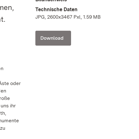
men,
Technische Daten
JPG, 2600x3467 Pxl, 1.59 MB
t.
Download
en
Äste oder
den
Große
uns ihr
th,
onumente
 zu