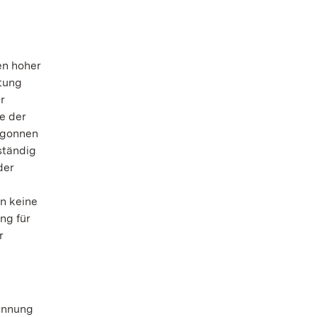
en hoher
tung
r
e der
egonnen
ständig
der
n keine
ng für
r
pannung