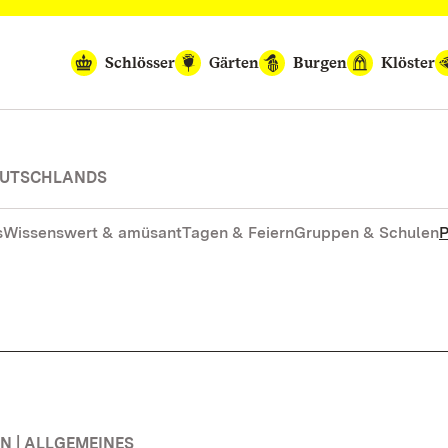
Schlösser
Gärten
Burgen
Klöster
DEUTSCHLANDS
s
Wissenswert & amüsant
Tagen & Feiern
Gruppen & Schulen
P
 | ALLGEMEINES