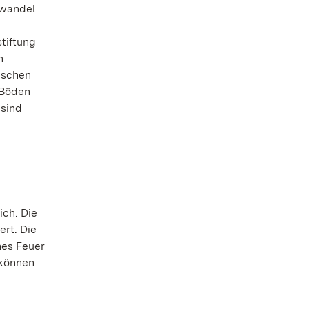
awandel
tiftung
n
ischen
 Böden
 sind
ich. Die
ert. Die
nes Feuer
 können