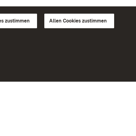
es zustimmen
Allen Cookies zustimmen
d Gärten
Weiteres
Portal
Monumente
Besuchen Sie uns auf Facebook
Besuchen Sie uns auf Instagram
Besuchen Sie uns auf Youtube
Lernen Sie unsere Apps kennen
iheit
Google Play Store
eiten)
App Store für iPhone