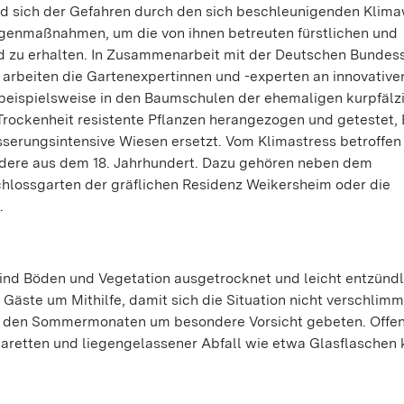
ind sich der Gefahren durch den sich beschleunigenden Klim
egenmaßnahmen, um die von ihnen betreuten fürstlichen und
nd zu erhalten. In Zusammenarbeit mit der Deutschen Bundess
arbeiten die Gartenexpertinnen und -experten an innovative
beispielsweise in den Baumschulen der ehemaligen kurpfälz
rockenheit resistente Pflanzen herangezogen und getestet,
erungsintensive Wiesen ersetzt. Vom Klimastress betroffen
dere aus dem 18. Jahrhundert. Dazu gehören neben dem
hlossgarten der gräflichen Residenz Weikersheim oder die
.
ind Böden und Vegetation ausgetrocknet und leicht entzündl
Gäste um Mithilfe, damit sich die Situation nicht verschlimm
n den Sommermonaten um besondere Vorsicht gebeten. Offe
garetten und liegengelassener Abfall wie etwa Glasflaschen