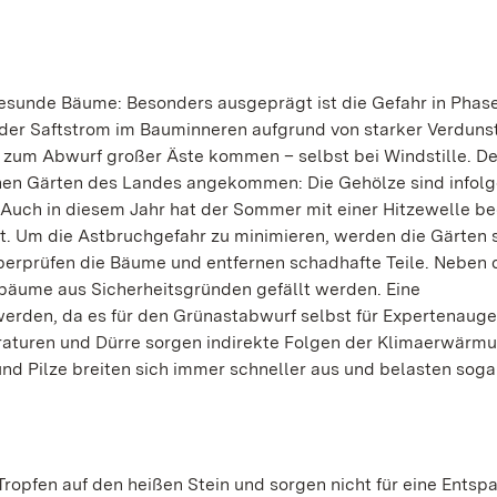
esunde Bäume: Besonders ausgeprägt ist die Gefahr in Phas
 der Saftstrom im Bauminneren aufgrund von starker Verduns
es zum Abwurf großer Äste kommen – selbst bei Windstille. De
schen Gärten des Landes angekommen: Die Gehölze sind infolg
uch in diesem Jahr hat der Sommer mit einer Hitzewelle b
tzt. Um die Astbruchgefahr zu minimieren, werden die Gärten 
erprüfen die Bäume und entfernen schadhafte Teile. Neben 
bäume aus Sicherheitsgründen gefällt werden. Eine
erden, da es für den Grünastabwurf selbst für Expertenauge
aturen und Dürre sorgen indirekte Folgen der Klimaerwärmu
nd Pilze breiten sich immer schneller aus und belasten soga
ropfen auf den heißen Stein und sorgen nicht für eine Ents