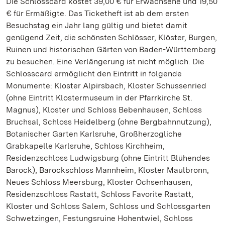
Die Schlosscard kostet 39,00 € für Erwachsene und 19,50
€ für Ermäßigte. Das Ticketheft ist ab dem ersten
Besuchstag ein Jahr lang gültig und bietet damit
genügend Zeit, die schönsten Schlösser, Klöster, Burgen,
Ruinen und historischen Gärten von Baden-Württemberg
zu besuchen. Eine Verlängerung ist nicht möglich. Die
Schlosscard ermöglicht den Eintritt in folgende
Monumente: Kloster Alpirsbach, Kloster Schussenried
(ohne Eintritt Klostermuseum in der Pfarrkirche St.
Magnus), Kloster und Schloss Bebenhausen, Schloss
Bruchsal, Schloss Heidelberg (ohne Bergbahnnutzung),
Botanischer Garten Karlsruhe, Großherzogliche
Grabkapelle Karlsruhe, Schloss Kirchheim,
Residenzschloss Ludwigsburg (ohne Eintritt Blühendes
Barock), Barockschloss Mannheim, Kloster Maulbronn,
Neues Schloss Meersburg, Kloster Ochsenhausen,
Residenzschloss Rastatt, Schloss Favorite Rastatt,
Kloster und Schloss Salem, Schloss und Schlossgarten
Schwetzingen, Festungsruine Hohentwiel, Schloss