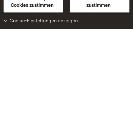
BITV-konform (geprüfte Seiten)
Cookies zustimmen
zustimmen
Cookie-Einstellungen anzeigen
Weiteres
Portal
Monumente
Besuchen Sie uns auf
Facebook
Besuchen Sie uns auf
Instagram
Besuchen Sie uns auf
Youtube
Lernen Sie unsere Apps
kennen
Google Play Store
App Store für iPhone