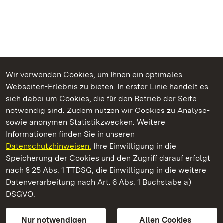
Wir verwenden Cookies, um Ihnen ein optimales
Webseiten-Erlebnis zu bieten. In erster Linie handelt es
Kommen. Staunen. Genießen.
sich dabei um Cookies, die für den Betrieb der Seite
notwendig sind. Zudem nutzen wir Cookies zu Analyse-
sowie anonymen Statistikzwecken. Weitere
Informationen finden Sie in unseren
Datenschutzhinweisen.
Ihre Einwilligung in die
Kloster und Schloss Salem
Speicherung der Cookies und den Zugriff darauf erfolgt
nach § 25 Abs. 1 TTDSG, die Einwilligung in die weitere
Staatliche Schlösser und Gärten Baden-Württemberg
Datenverarbeitung nach Art. 6 Abs. 1 Buchstabe a)
DSGVO.
Kontakt
FAQ
Impressum
Datenschutz
Gebärdensprache
Leichte Sprache
Erklärung zur Barrierefreiheit
Nur notwendigen
Allen Cookies