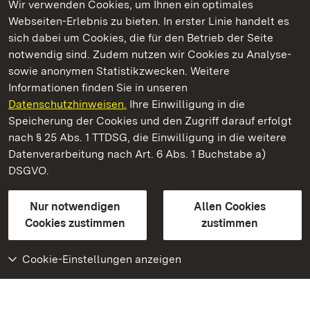
Wir verwenden Cookies, um Ihnen ein optimales
Webseiten-Erlebnis zu bieten. In erster Linie handelt es
Kommen. Staunen. Genießen.
sich dabei um Cookies, die für den Betrieb der Seite
notwendig sind. Zudem nutzen wir Cookies zu Analyse-
sowie anonymen Statistikzwecken. Weitere
Informationen finden Sie in unseren
Datenschutzhinweisen.
Ihre Einwilligung in die
Kloster und Schloss Salem
Speicherung der Cookies und den Zugriff darauf erfolgt
nach § 25 Abs. 1 TTDSG, die Einwilligung in die weitere
Staatliche Schlösser und Gärten Baden-Württemberg
Datenverarbeitung nach Art. 6 Abs. 1 Buchstabe a)
DSGVO.
Kontakt
FAQ
Impressum
Datenschutz
Gebärdensprache
Leichte Sprache
Erklärung zur Barrierefreiheit
Nur notwendigen
Allen Cookies
BITV-konform (geprüfte Seiten)
Cookies zustimmen
zustimmen
Cookie-Einstellungen anzeigen
Weiteres
Portal
Monumente
Besuchen Sie uns auf