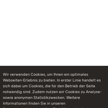
Wir verwenden Cookies, um Ihnen ein optimales
Webseiten-Erlebnis zu bieten. In erster Linie handelt es
Kommen. Staunen. Genießen.
sich dabei um Cookies, die für den Betrieb der Seite
notwendig sind. Zudem nutzen wir Cookies zu Analyse-
sowie anonymen Statistikzwecken. Weitere
Informationen finden Sie in unseren