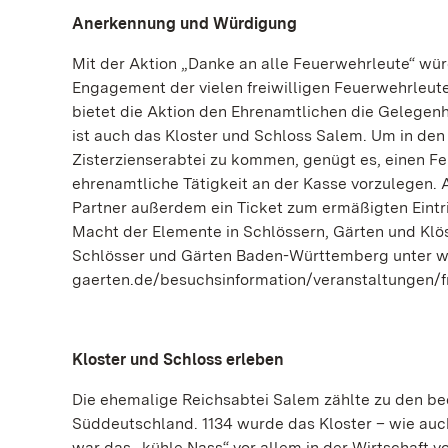
Anerkennung und Würdigung
Mit der Aktion „Danke an alle Feuerwehrleute“ wü
Engagement der vielen freiwilligen Feuerwehrleute,
bietet die Aktion den Ehrenamtlichen die Gelegenh
ist auch das Kloster und Schloss Salem. Um in de
Zisterzienserabtei zu kommen, genügt es, einen F
ehrenamtliche Tätigkeit an der Kasse vorzulegen.
Partner außerdem ein Ticket zum ermäßigten Eintrit
Macht der Elemente in Schlössern, Gärten und Klöst
Schlösser und Gärten Baden-Württemberg unter 
gaerten.de/besuchsinformation/veranstaltungen/fre
Kloster und Schloss erleben
Die ehemalige Reichsabtei Salem zählte zu den b
Süddeutschland. 1134 wurde das Kloster – wie auch
war das „kühle Nass“ vor allem in der Wirtschaft v