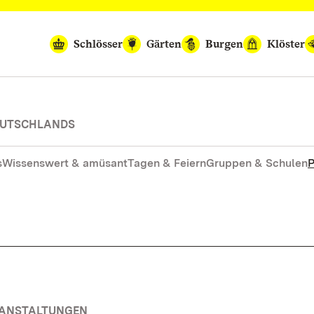
Schlösser
Gärten
Burgen
Klöster
DEUTSCHLANDS
s
Wissenswert & amüsant
Tagen & Feiern
Gruppen & Schulen
P
RANSTALTUNGEN