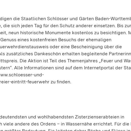
rdigen die Staatlichen Schlösser und Gärten Baden-Württem
 die sich jeden Tag für den Schutz anderer einsetzen. Bis zu
eit, neun historische Monumente kostenlos zu besichtigen. M
n Genuss eines kostenfreien Besuchs der ehemaligen
euerwehrdienstausweis oder eine Bescheinigung über die
 Als zusätzliches Dankeschön erhalten begleitende Partnerin
tspreis. Die Aktion ist Teil des Themenjahres „Feuer und Wa
ern“. Alle Informationen sind auf dem Internetportal der St
www.schloesser-und-
ier-eintritt-feuerwehr zu finden.
edeutendsten und wohlhabendsten Zisterzienserabteien in
 viele andere des Ordens – in Wassernähe errichtet. Für di
on größter Bedeutung. Sie leiteten daher Bäche und Flüsse in