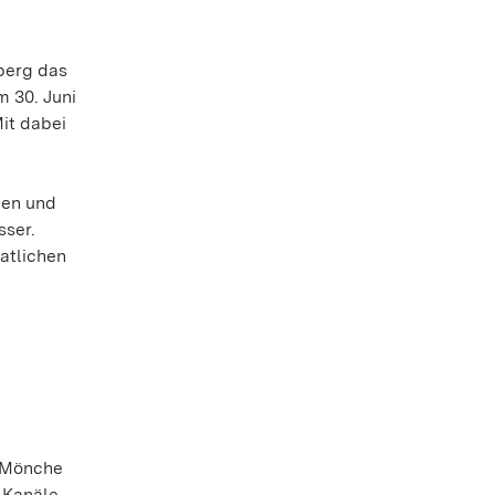
berg das
m 30. Juni
it dabei
nen und
sser.
aatlichen
e Mönche
 Kanäle,