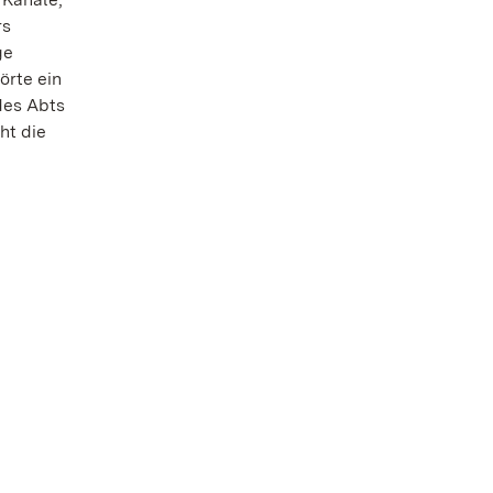
rs
ge
örte ein
des Abts
ht die