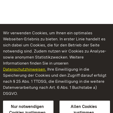
Wir verwenden Cookies, um Ihnen ein optimales
Webseiten-Erlebnis zu bieten. In erster Linie handelt es
Kommen. Staunen. Genießen.
sich dabei um Cookies, die für den Betrieb der Seite
notwendig sind. Zudem nutzen wir Cookies zu Analyse-
sowie anonymen Statistikzwecken. Weitere
Informationen finden Sie in unseren
Datenschutzhinweisen.
Ihre Einwilligung in die
Kloster und Schloss Salem
Speicherung der Cookies und den Zugriff darauf erfolgt
nach § 25 Abs. 1 TTDSG, die Einwilligung in die weitere
Staatliche Schlösser und Gärten Baden-Württemberg
Datenverarbeitung nach Art. 6 Abs. 1 Buchstabe a)
DSGVO.
Kontakt
FAQ
Impressum
Datenschutz
Gebärdensprache
Leichte Sprache
Erklärung zur Barrierefreiheit
Nur notwendigen
Allen Cookies
BITV-konform (geprüfte Seiten)
Cookies zustimmen
zustimmen