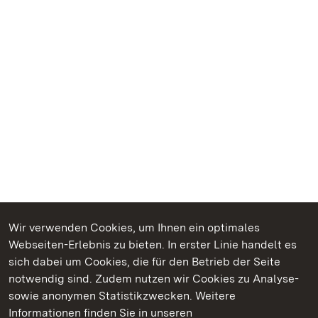
Wir verwenden Cookies, um Ihnen ein optimales
Webseiten-Erlebnis zu bieten. In erster Linie handelt es
Kommen. Staunen. Genießen.
sich dabei um Cookies, die für den Betrieb der Seite
notwendig sind. Zudem nutzen wir Cookies zu Analyse-
sowie anonymen Statistikzwecken. Weitere
Informationen finden Sie in unseren