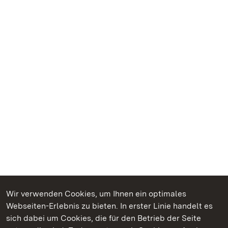
Wir verwenden Cookies, um Ihnen ein optimales
Webseiten-Erlebnis zu bieten. In erster Linie handelt es
Kommen. Staunen. Genießen.
sich dabei um Cookies, die für den Betrieb der Seite