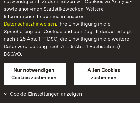
notwendig sind. Zudem nutzen wir Cookies zu Analyse-
sowie anonymen Statistikzwecken. Weitere
Informationen finden Sie in unseren
Datenschutzhinweisen.
Ihre Einwilligung in die
Kloster und Schloss Salem
Speicherung der Cookies und den Zugriff darauf erfolgt
nach § 25 Abs. 1 TTDSG, die Einwilligung in die weitere
Staatliche Schlösser und Gärten Baden-Württemberg
Datenverarbeitung nach Art. 6 Abs. 1 Buchstabe a)
DSGVO.
Kontakt
FAQ
Impressum
Datenschutz
Gebärdensprache
Leichte Sprache
Erklärung zur Barrierefreiheit
Nur notwendigen
Allen Cookies
BITV-konform (geprüfte Seiten)
Cookies zustimmen
zustimmen
Cookie-Einstellungen anzeigen
Weiteres
Portal
Monumente
Besuchen Sie uns auf
Facebook
Besuchen Sie uns auf
Instagram