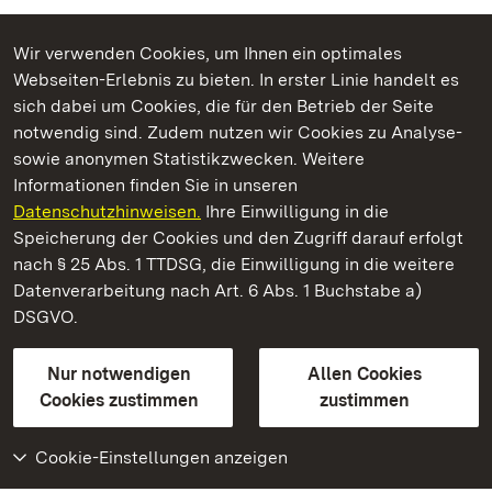
Wir verwenden Cookies, um Ihnen ein optimales
Webseiten-Erlebnis zu bieten. In erster Linie handelt es
Kommen. Staunen. Genießen.
sich dabei um Cookies, die für den Betrieb der Seite
notwendig sind. Zudem nutzen wir Cookies zu Analyse-
sowie anonymen Statistikzwecken. Weitere
Informationen finden Sie in unseren
Datenschutzhinweisen.
Ihre Einwilligung in die
Kloster und Schloss Salem
Speicherung der Cookies und den Zugriff darauf erfolgt
nach § 25 Abs. 1 TTDSG, die Einwilligung in die weitere
Staatliche Schlösser und Gärten Baden-Württemberg
Datenverarbeitung nach Art. 6 Abs. 1 Buchstabe a)
DSGVO.
Kontakt
FAQ
Impressum
Datenschutz
Gebärdensprache
Leichte Sprache
Erklärung zur Barrierefreiheit
Nur notwendigen
Allen Cookies
BITV-konform (geprüfte Seiten)
Cookies zustimmen
zustimmen
Cookie-Einstellungen anzeigen
Weiteres