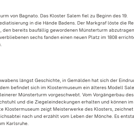
rm von Bagnato. Das Kloster Salem fiel zu Beginn des 19.
diatisierung in die Hände Badens. Der Markgraf löste die Re
n, den bereits baufällig gewordenen Münsterturm abzutrage
verbliebenen sechs fanden einen neuen Platz im 1808 erricht
.
hwabens längst Geschichte, in Gemälden hat sich der Eindru
em befindet sich im Klostermuseum ein älteres Modell Sal
h kleinerer Münsterturm vorgeschwebt. Vom Vorgängerbau des
achstuhl und die Ziegeleindeckungen erhalten und können 
ete Klostermuseum zeigt Meisterwerke des Klosters, zeichnet
eichsabtei nach und erzählt vom Leben der Mönche. Es entsta
m Karlsruhe.