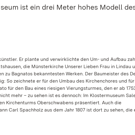
eum ist ein drei Meter hohes Modell de
nstler. Er plante und verwirklichte den Um- und Aufbau zah
tshausen, die Münsterkirche Unserer Lieben Frau in Lindau u
hlen zu Bagnatos bekanntesten Werken. Der Baumeister des D
ig: So zeichnete er für den Umbau des Kirchenchores und fü
to für den Bau eines riesigen Vierungsturmes, den er ab 175
e nicht mehr – zu sehen ist es dennoch: Im Klostermuseum Sa
ten Kirchenturms Oberschwabens präsentiert. Auch die
nn Carl Spachholz aus dem Jahr 1807 ist dort zu sehen, die 