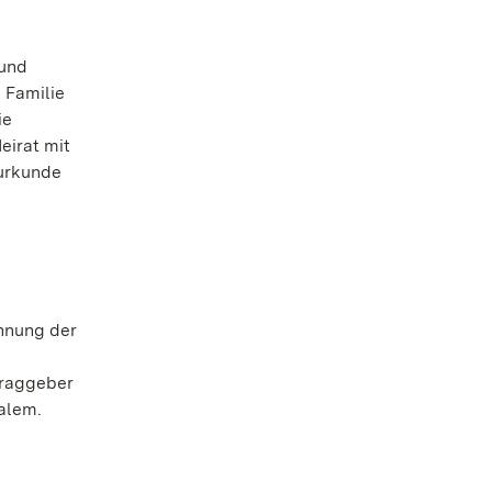
 und
 Familie
ie
eirat mit
surkunde
hnung der
traggeber
Salem.