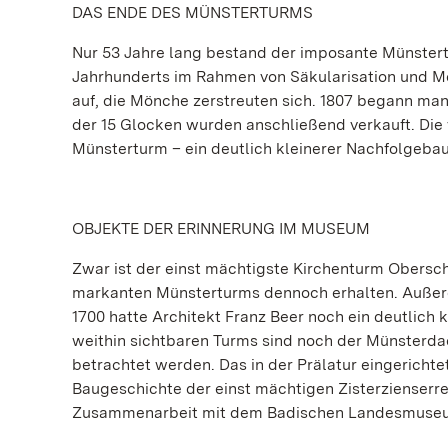
DAS ENDE DES MÜNSTERTURMS
Nur 53 Jahre lang bestand der imposante Münstertu
Jahrhunderts im Rahmen von Säkularisation und Me
auf, die Mönche zerstreuten sich. 1807 begann ma
der 15 Glocken wurden anschließend verkauft. Die 
Münsterturm – ein deutlich kleinerer Nachfolgebau
OBJEKTE DER ERINNERUNG IM MUSEUM
Zwar ist der einst mächtigste Kirchenturm Obersc
markanten Münsterturms dennoch erhalten. Außerd
1700 hatte Architekt Franz Beer noch ein deutlic
weithin sichtbaren Turms sind noch der Münsterd
betrachtet werden. Das in der Prälatur eingericht
Baugeschichte der einst mächtigen Zisterzienserr
Zusammenarbeit mit dem Badischen Landesmuseu