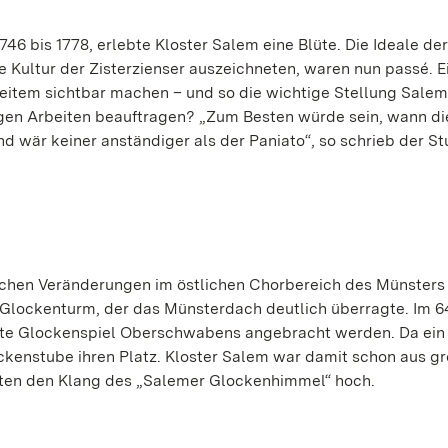
46 bis 1778, erlebte Kloster Salem eine Blüte. Die Ideale der
 Kultur der Zisterzienser auszeichneten, waren nun passé. E
Weitem sichtbar machen – und so die wichtige Stellung Sale
igen Arbeiten beauftragen? „Zum Besten würde sein, wann di
d wär keiner anständiger als der Paniato“, so schrieb der S
lichen Veränderungen im östlichen Chorbereich des Münsters
n Glockenturm, der das Münsterdach deutlich überragte. Im 
ßte Glockenspiel Oberschwabens angebracht werden. Da ein
ockenstube ihren Platz. Kloster Salem war damit schon aus g
tzten den Klang des „Salemer Glockenhimmel“ hoch.