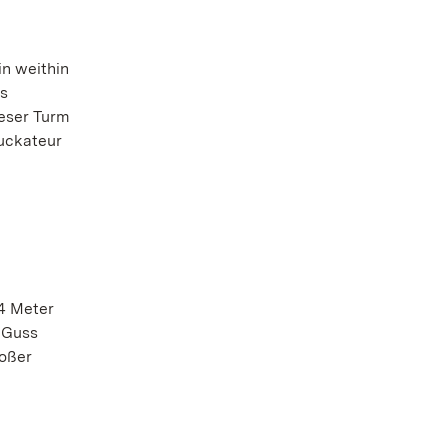
in weithin
ms
eser Turm
tuckateur
64 Meter
 Guss
roßer