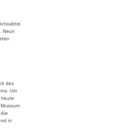
ichsabtei
n. Neun
eten
ck des
ems: Um
 heute
im Museum
 die
nd in