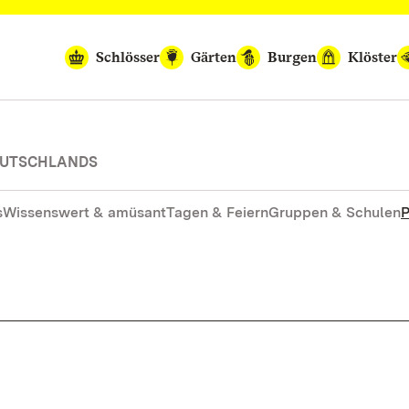
Schlösser
Gärten
Burgen
Klöster
DEUTSCHLANDS
s
Wissenswert & amüsant
Tagen & Feiern
Gruppen & Schulen
P