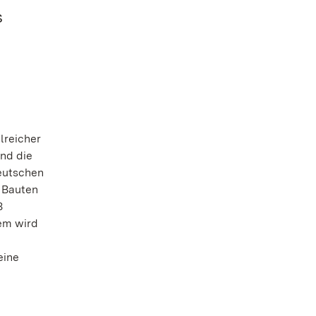
s
lreicher
nd die
eutschen
r Bauten
3
lem wird
eine