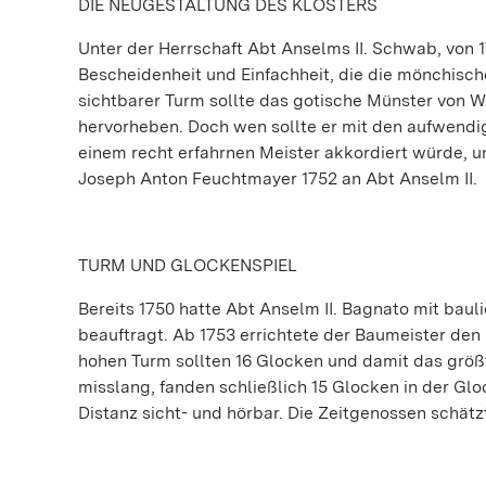
DIE NEUGESTALTUNG DES KLOSTERS
Unter der Herrschaft Abt Anselms II. Schwab, von 17
Bescheidenheit und Einfachheit, die die mönchische
sichtbarer Turm sollte das gotische Münster von 
hervorheben. Doch wen sollte er mit den aufwend
einem recht erfahrnen Meister akkordiert würde, un
Joseph Anton Feuchtmayer 1752 an Abt Anselm II.
TURM UND GLOCKENSPIEL
Bereits 1750 hatte Abt Anselm II. Bagnato mit bau
beauftragt. Ab 1753 errichtete der Baumeister de
hohen Turm sollten 16 Glocken und damit das grö
misslang, fanden schließlich 15 Glocken in der Gl
Distanz sicht- und hörbar. Die Zeitgenossen schä