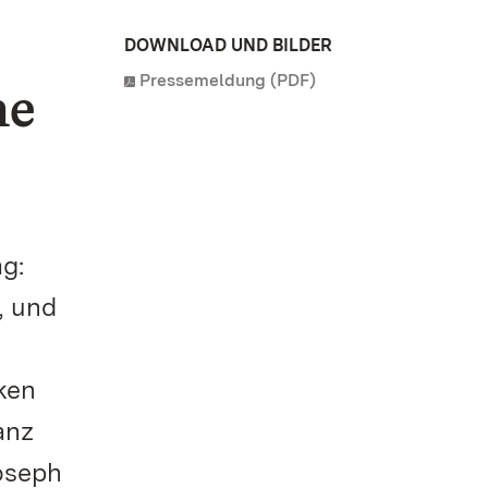
DOWNLOAD UND BILDER
Pressemeldung (PDF)
he
g:
, und
ken
anz
oseph