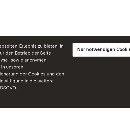
seiten-Erlebnis zu bieten. In
Nur notwendigen Cooki
für den Betrieb der Seite
lyse- sowie anonymen
 in unseren
peicherung der Cookies und den
inwilligung in die weitere
) DSGVO.
Staatliche Schlösser un
Baden-Württemberg
Kontakt
FAQ
Impressum
Datenschutz