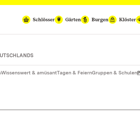
Schlösser
Gärten
Burgen
Klöster
DEUTSCHLANDS
s
Wissenswert & amüsant
Tagen & Feiern
Gruppen & Schulen
P