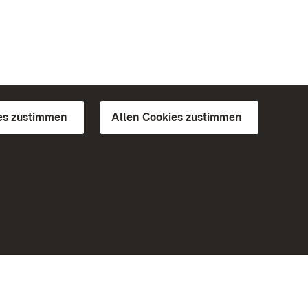
es zustimmen
Allen Cookies zustimmen
d Gärten
Weiteres
Portal
Monumente
Besuchen Sie uns auf Facebook
Besuchen Sie uns auf Instagram