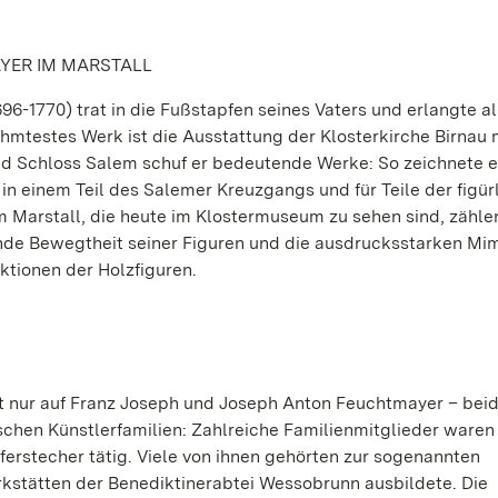
YER IM MARSTALL
-1770) trat in die Fußstapfen seines Vaters und erlangte al
hmtestes Werk ist die Ausstattung der Klosterkirche Birnau 
und Schloss Salem schuf er bedeutende Werke: So zeichnete e
 in einem Teil des Salemer Kreuzgangs und für Teile der figür
 Marstall, die heute im Klostermuseum zu sehen sind, zähle
ende Bewegtheit seiner Figuren und die ausdrucksstarken Mi
tionen der Holzfiguren.
t nur auf Franz Joseph und Joseph Anton Feuchtmayer – bei
hen Künstlerfamilien: Zahlreiche Familienmitglieder waren 
ferstecher tätig. Viele von ihnen gehörten zur sogenannten
rkstätten der Benediktinerabtei Wessobrunn ausbildete. Die