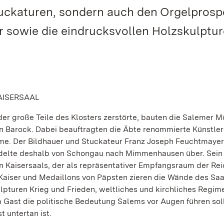
tuckaturen, sondern auch den Orgelprosp
r sowie die eindrucksvollen Holzskulptur
AISERSAAL
er große Teile des Klosters zerstörte, bauten die Salemer 
en Barock. Dabei beauftragten die Äbte renommierte Künstle
e. Der Bildhauer und Stuckateur Franz Joseph Feuchtmayer
siedelte deshalb von Schongau nach Mimmenhausen über. Sein
n Kaisersaals, der als repräsentativer Empfangsraum der Rei
aiser und Medaillons von Päpsten zieren die Wände des Saal
ulpturen Krieg und Frieden, weltliches und kirchliches Regim
Gast die politische Bedeutung Salems vor Augen führen soll
 untertan ist.