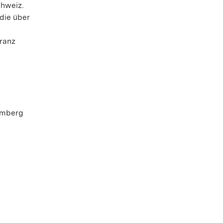
chweiz.
die über
ranz
emberg