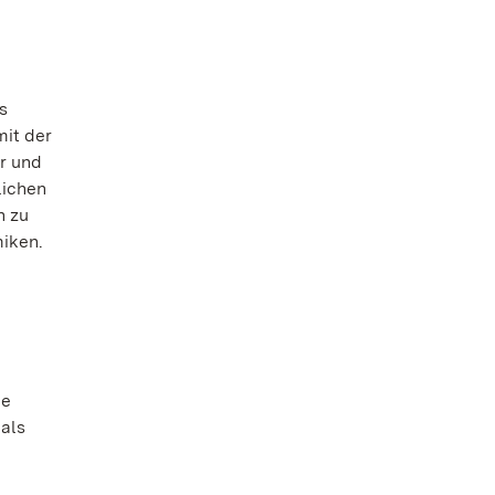
s
mit der
r und
lichen
n zu
miken.
de
als