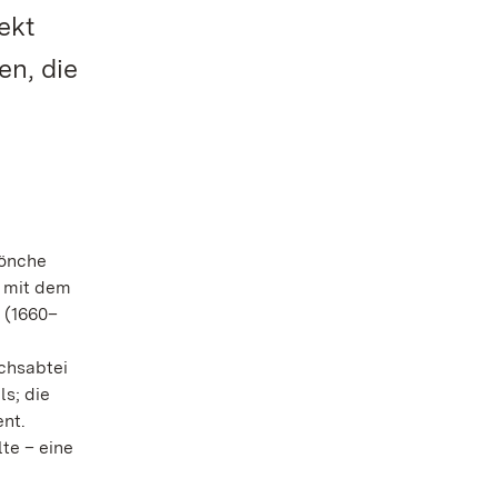
ekt
en, die
Mönche
r mit dem
 (1660–
chsabtei
s; die
ent.
te – eine