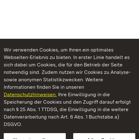
Wir verwenden Cookies, um Ihnen ein optimales
Webseiten-Erlebnis zu bieten. In erster Linie handelt es
Kommen. Staunen. Genießen.
sich dabei um Cookies, die für den Betrieb der Seite
notwendig sind. Zudem nutzen wir Cookies zu Analyse-
sowie anonymen Statistikzwecken. Weitere
Informationen finden Sie in unseren
Datenschutzhinweisen.
Ihre Einwilligung in die
Kloster und Schloss Salem
Speicherung der Cookies und den Zugriff darauf erfolgt
nach § 25 Abs. 1 TTDSG, die Einwilligung in die weitere
Staatliche Schlösser und Gärten Baden-Württemberg
Datenverarbeitung nach Art. 6 Abs. 1 Buchstabe a)
DSGVO.
Kontakt
FAQ
Impressum
Datenschutz
Gebärdensprache
Leichte Sprache