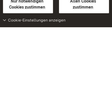
Erklärung zur Barrierefreiheit
Nur notwendigen
Allen Cookies
BITV-konform (geprüfte Seiten)
Cookies zustimmen
zustimmen
Cookie-Einstellungen anzeigen
Weiteres
Portal
Monumente
Besuchen Sie uns auf
Facebook
Besuchen Sie uns auf
Instagram
Besuchen Sie uns auf
Youtube
Lernen Sie unsere Apps
kennen
Google Play Store
App Store für iPhone