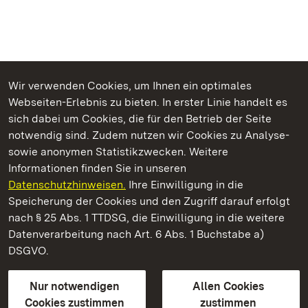
Wir verwenden Cookies, um Ihnen ein optimales
Webseiten-Erlebnis zu bieten. In erster Linie handelt es
Kommen. Staunen. Genießen.
sich dabei um Cookies, die für den Betrieb der Seite
notwendig sind. Zudem nutzen wir Cookies zu Analyse-
sowie anonymen Statistikzwecken. Weitere
Informationen finden Sie in unseren
Datenschutzhinweisen.
Ihre Einwilligung in die
Kloster und Schloss Salem
Speicherung der Cookies und den Zugriff darauf erfolgt
nach § 25 Abs. 1 TTDSG, die Einwilligung in die weitere
Staatliche Schlösser und Gärten Baden-Württemberg
Datenverarbeitung nach Art. 6 Abs. 1 Buchstabe a)
DSGVO.
Kontakt
FAQ
Impressum
Datenschutz
Gebärdensprache
Leichte Sprache
Erklärung zur Barrierefreiheit
Nur notwendigen
Allen Cookies
BITV-konform (geprüfte Seiten)
Cookies zustimmen
zustimmen