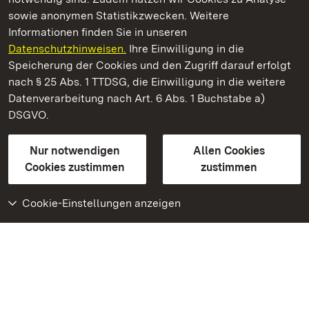
sowie anonymen Statistikzwecken. Weitere
Informationen finden Sie in unseren
Datenschutzhinweisen.
Ihre Einwilligung in die
Kloster und Schloss Salem
Speicherung der Cookies und den Zugriff darauf erfolgt
nach § 25 Abs. 1 TTDSG, die Einwilligung in die weitere
Staatliche Schlösser und Gärten Baden-Württemberg
Datenverarbeitung nach Art. 6 Abs. 1 Buchstabe a)
DSGVO.
Kontakt
FAQ
Impressum
Datenschutz
Gebärdensprache
Leichte Sprache
Erklärung zur Barrierefreiheit
Nur notwendigen
Allen Cookies
BITV-konform (geprüfte Seiten)
Cookies zustimmen
zustimmen
Cookie-Einstellungen anzeigen
Weiteres
Portal
Monumente
Besuchen Sie uns auf
Facebook
Besuchen Sie uns auf
Instagram
Besuchen Sie uns auf