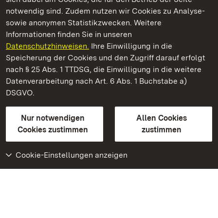
notwendig sind. Zudem nutzen wir Cookies zu Analyse-
sowie anonymen Statistikzwecken. Weitere
Informationen finden Sie in unseren
Datenschutzhinweisen.
Ihre Einwilligung in die
Kloster und Schloss Salem
Speicherung der Cookies und den Zugriff darauf erfolgt
nach § 25 Abs. 1 TTDSG, die Einwilligung in die weitere
Staatliche Schlösser und Gärten Baden-Württemberg
Datenverarbeitung nach Art. 6 Abs. 1 Buchstabe a)
DSGVO.
Kontakt
FAQ
Impressum
Datenschutz
Gebärdensprache
Leichte Sprache
Erklärung zur Barrierefreiheit
Nur notwendigen
Allen Cookies
BITV-konform (geprüfte Seiten)
Cookies zustimmen
zustimmen
Cookie-Einstellungen anzeigen
Weiteres
Portal
Monumente
Besuchen Sie uns auf
Facebook
Besuchen Sie uns auf