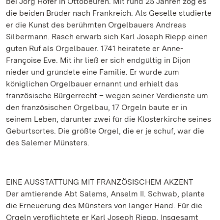
bei Jörg Hofer in Ottobeuren. Mit rund 25 Jahren zog es
die beiden Brüder nach Frankreich. Als Geselle studierte
er die Kunst des berühmten Orgelbauers Andreas
Silbermann. Rasch erwarb sich Karl Joseph Riepp einen
guten Ruf als Orgelbauer. 1741 heiratete er Anne-
Françoise Eve. Mit ihr ließ er sich endgültig in Dijon
nieder und gründete eine Familie. Er wurde zum
königlichen Orgelbauer ernannt und erhielt das
französische Bürgerrecht – wegen seiner Verdienste um
den französischen Orgelbau, 17 Orgeln baute er in
seinem Leben, darunter zwei für die Klosterkirche seines
Geburtsortes. Die größte Orgel, die er je schuf, war die
des Salemer Münsters.
EINE AUSSTATTUNG MIT FRANZÖSISCHEM AKZENT
Der amtierende Abt Salems, Anselm II. Schwab, plante
die Erneuerung des Münsters von langer Hand. Für die
Orgeln verpflichtete er Karl Joseph Riepp. Insgesamt