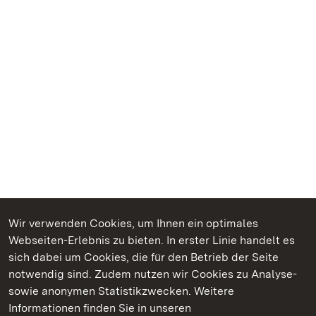
Wir verwenden Cookies, um Ihnen ein optimales
Webseiten-Erlebnis zu bieten. In erster Linie handelt es
Kommen. Staunen. Genießen.
sich dabei um Cookies, die für den Betrieb der Seite
notwendig sind. Zudem nutzen wir Cookies zu Analyse-
sowie anonymen Statistikzwecken. Weitere
Informationen finden Sie in unseren