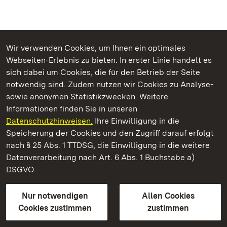
Wir verwenden Cookies, um Ihnen ein optimales
Webseiten-Erlebnis zu bieten. In erster Linie handelt es
Kommen. Staunen. Genießen.
sich dabei um Cookies, die für den Betrieb der Seite
notwendig sind. Zudem nutzen wir Cookies zu Analyse-
sowie anonymen Statistikzwecken. Weitere
Informationen finden Sie in unseren
Datenschutzhinweisen.
Ihre Einwilligung in die
Kloster und Schloss Salem
Speicherung der Cookies und den Zugriff darauf erfolgt
nach § 25 Abs. 1 TTDSG, die Einwilligung in die weitere
Staatliche Schlösser und Gärten Baden-Württemberg
Datenverarbeitung nach Art. 6 Abs. 1 Buchstabe a)
DSGVO.
Kontakt
FAQ
Impressum
Datenschutz
Gebärdensprache
Leichte Sprache
Erklärung zur Barrierefreiheit
Nur notwendigen
Allen Cookies
BITV-konform (geprüfte Seiten)
Cookies zustimmen
zustimmen