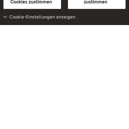
BITV-konform (geprüfte Seiten)
Cookies zustimmen
zustimmen
Cookie-Einstellungen anzeigen
Weiteres
Portal
Monumente
Besuchen Sie uns auf
Facebook
Besuchen Sie uns auf
Instagram
Besuchen Sie uns auf
Youtube
Lernen Sie unsere Apps
kennen
Google Play Store
App Store für iPhone