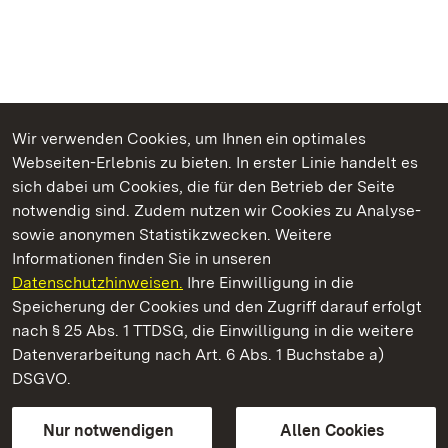
Wir verwenden Cookies, um Ihnen ein optimales
Webseiten-Erlebnis zu bieten. In erster Linie handelt es
Kommen. Staunen. Genießen.
sich dabei um Cookies, die für den Betrieb der Seite
notwendig sind. Zudem nutzen wir Cookies zu Analyse-
sowie anonymen Statistikzwecken. Weitere
Informationen finden Sie in unseren
Datenschutzhinweisen.
Ihre Einwilligung in die
Kloster und Schloss Salem
Speicherung der Cookies und den Zugriff darauf erfolgt
nach § 25 Abs. 1 TTDSG, die Einwilligung in die weitere
Staatliche Schlösser und Gärten Baden-Württemberg
Datenverarbeitung nach Art. 6 Abs. 1 Buchstabe a)
DSGVO.
Kontakt
FAQ
Impressum
Datenschutz
Gebärdensprache
Leichte Sprache
Erklärung zur Barrierefreiheit
Nur notwendigen
Allen Cookies