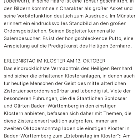
(Überwurf), in seine Haare ist eine Tonsur geschnitten. In
den Bildern kommt sein Charakter als großer Asket und
seine Vorbildfunktion deutlich zum Ausdruck. Im Münster
erinnert ein eindrucksvolles Standbild an den großen
Ordensgeistlichen. Seinen Begleiter kennen alle
Salembesucher: Es ist der honigschleckende Putto, eine
Anspielung auf die Predigtkunst des Heiligen Bernhard.
ERLEBNISTAG IM KLOSTER AM 13. OKTOBER
Das eindrücklichste Vermächtnis des Heiligen Bernhard
sind sicher die erhaltenen Klosteranlagen, in denen auch
für heutige Menschen der Geist des mittelalterlichen
Zisterzienserordens spürbar und lebendig ist. Viele der
besonderen Führungen, die die Staatlichen Schlösser
und Gärten Baden-Württemberg in den einstigen
Klöstern anbieten, befassen sich daher mit Themen, die
diese Zisterziensertradition aufgreifen. Immer am
zweiten Oktobersonntag laden die einstigen Klöster in
Baden-Württemberg zum „Erlebnistag im Kloster“:: Am