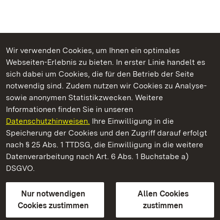
Wir verwenden Cookies, um Ihnen ein optimales
Webseiten-Erlebnis zu bieten. In erster Linie handelt es
Kommen. Staunen. Genießen.
sich dabei um Cookies, die für den Betrieb der Seite
notwendig sind. Zudem nutzen wir Cookies zu Analyse-
sowie anonymen Statistikzwecken. Weitere
Informationen finden Sie in unseren
Datenschutzhinweisen.
Ihre Einwilligung in die
Kloster und Schloss Salem
Speicherung der Cookies und den Zugriff darauf erfolgt
nach § 25 Abs. 1 TTDSG, die Einwilligung in die weitere
Staatliche Schlösser und Gärten Baden-Württemberg
Datenverarbeitung nach Art. 6 Abs. 1 Buchstabe a)
DSGVO.
Kontakt
FAQ
Impressum
Datenschutz
Gebärdensprache
Leichte Sprache
Erklärung zur Barrierefreiheit
Nur notwendigen
Allen Cookies
BITV-konform (geprüfte Seiten)
Cookies zustimmen
zustimmen