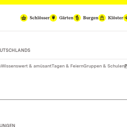
Schlösser
Gärten
Burgen
Klöster
DEUTSCHLANDS
s
Wissenswert & amüsant
Tagen & Feiern
Gruppen & Schulen
P
TUNGEN