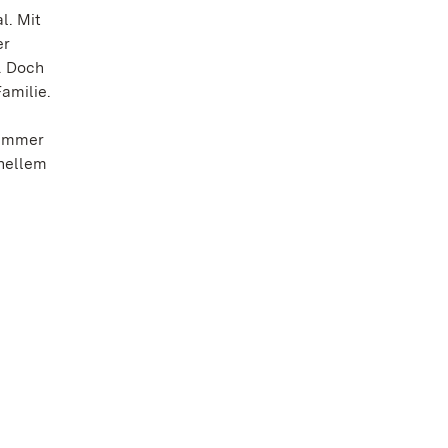
l. Mit
er
. Doch
amilie.
 immer
inellem