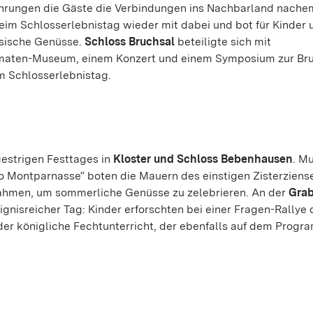
ührungen die Gäste die Verbindungen ins Nachbarland nache
im Schlosserlebnistag wieder mit dabei und bot für Kinder 
ösische Genüsse.
Schloss Bruchsal
beteiligte sich mit
omaten-Museum, einem Konzert und einem Symposium zur Br
m Schlosserlebnistag.
gestrigen Festtages in
Kloster und Schloss Bebenhausen
. M
 Montparnasse“ boten die Mauern des einstigen Zisterziens
hmen, um sommerliche Genüsse zu zelebrieren. An der
Grab
ignisreicher Tag: Kinder erforschten bei einer Fragen-Rallye 
r königliche Fechtunterricht, der ebenfalls auf dem Prog