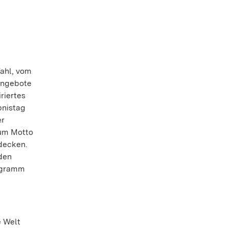
Wahl, vom
Angebote
riertes
bnistag
r
zum Motto
decken.
den
rogramm
e Welt