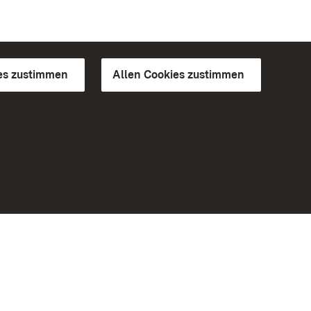
es zustimmen
Allen Cookies zustimmen
d Gärten
Weiteres
Portal
Monumente
Besuchen Sie uns auf Facebook
Besuchen Sie uns auf Instagram
Besuchen Sie uns auf Youtube
Lernen Sie unsere Apps kennen