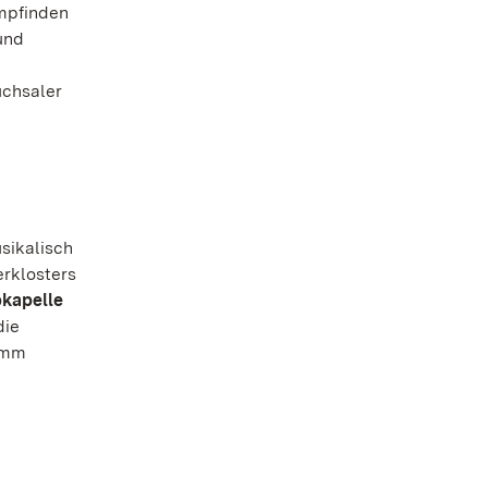
mpfinden
und
uchsaler
usikalisch
erklosters
kapelle
die
ramm