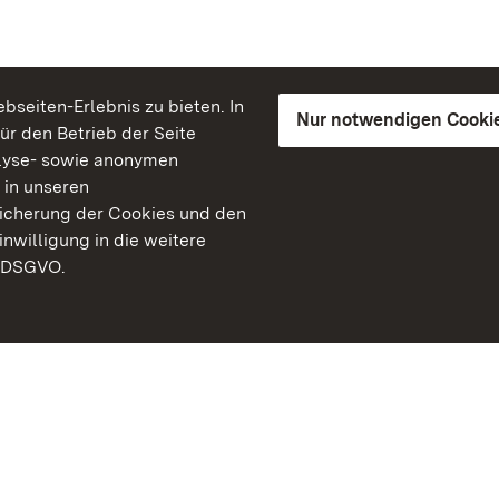
seiten-Erlebnis zu bieten. In
Nur notwendigen Cooki
für den Betrieb der Seite
lyse- sowie anonymen
 in unseren
peicherung der Cookies und den
inwilligung in die weitere
) DSGVO.
Staatliche Schlösser un
Baden-Württemberg
Kontakt
FAQ
Impressum
Datenschutz
Gebärdensprache
Leichte Sprache