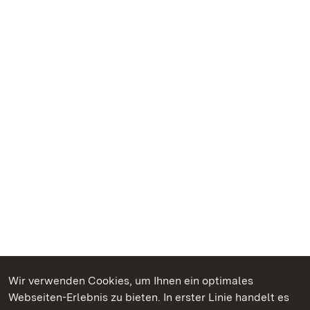
Wir verwenden Cookies, um Ihnen ein optimales
Webseiten-Erlebnis zu bieten. In erster Linie handelt es
Kommen. Staunen. Genießen.