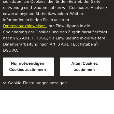
sich dabei um Cookies, die für den Betrieb der Seite
notwendig sind. Zudem nutzen wir Cookies zu Analyse-
sowie anonymen Statistikzwecken. Weitere
Informationen finden Sie in unseren
Datenschutzhinweisen.
Ihre Einwilligung in die
Kloster und Schloss Salem
Speicherung der Cookies und den Zugriff darauf erfolgt
nach § 25 Abs. 1 TTDSG, die Einwilligung in die weitere
Staatliche Schlösser und Gärten Baden-Württemberg
Datenverarbeitung nach Art. 6 Abs. 1 Buchstabe a)
DSGVO.
Kontakt
FAQ
Impressum
Datenschutz
Gebärdensprache
Leichte Sprache
Erklärung zur Barrierefreiheit
Nur notwendigen
Allen Cookies
BITV-konform (geprüfte Seiten)
Cookies zustimmen
zustimmen
Cookie-Einstellungen anzeigen
Weiteres
Portal
Monumente
Besuchen Sie uns auf
Facebook
Besuchen Sie uns auf