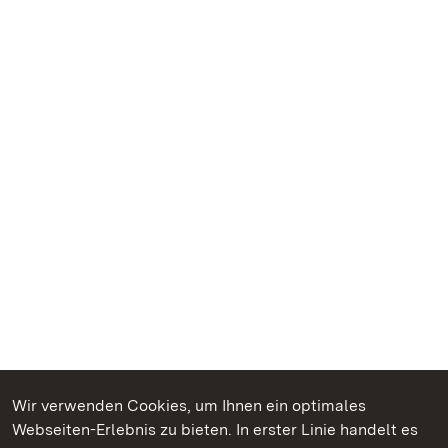
Wir verwenden Cookies, um Ihnen ein optimales
Webseiten-Erlebnis zu bieten. In erster Linie handelt es
Kommen. Staunen. Genießen.