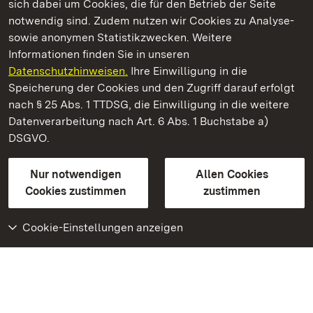
sich dabei um Cookies, die für den Betrieb der Seite
notwendig sind. Zudem nutzen wir Cookies zu Analyse-
sowie anonymen Statistikzwecken. Weitere
Informationen finden Sie in unseren
Datenschutzhinweisen.
Ihre Einwilligung in die
Kloster und Schloss Salem
Speicherung der Cookies und den Zugriff darauf erfolgt
nach § 25 Abs. 1 TTDSG, die Einwilligung in die weitere
Staatliche Schlösser und Gärten Baden-Württemberg
Datenverarbeitung nach Art. 6 Abs. 1 Buchstabe a)
DSGVO.
Kontakt
FAQ
Impressum
Datenschutz
Gebärdensprache
Leichte Sprache
Erklärung zur Barrierefreiheit
Nur notwendigen
Allen Cookies
BITV-konform (geprüfte Seiten)
Cookies zustimmen
zustimmen
Cookie-Einstellungen anzeigen
Weiteres
Portal
Monumente
Besuchen Sie uns auf
Facebook
Besuchen Sie uns auf