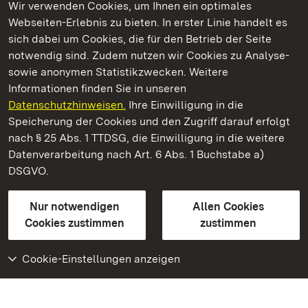
Wir verwenden Cookies, um Ihnen ein optimales
Webseiten-Erlebnis zu bieten. In erster Linie handelt es
Kommen. Staunen. Genießen.
sich dabei um Cookies, die für den Betrieb der Seite
notwendig sind. Zudem nutzen wir Cookies zu Analyse-
sowie anonymen Statistikzwecken. Weitere
Informationen finden Sie in unseren
Datenschutzhinweisen.
Ihre Einwilligung in die
Kloster und Schloss Salem
Speicherung der Cookies und den Zugriff darauf erfolgt
nach § 25 Abs. 1 TTDSG, die Einwilligung in die weitere
Staatliche Schlösser und Gärten Baden-Württemberg
Datenverarbeitung nach Art. 6 Abs. 1 Buchstabe a)
DSGVO.
Kontakt
FAQ
Impressum
Datenschutz
Gebärdensprache
Leichte Sprache
Erklärung zur Barrierefreiheit
Nur notwendigen
Allen Cookies
BITV-konform (geprüfte Seiten)
Cookies zustimmen
zustimmen
Cookie-Einstellungen anzeigen
Weiteres
Portal
Monumente