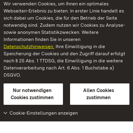
Wir verwenden Cookies, um Ihnen ein optimales
Webseiten-Erlebnis zu bieten. In erster Linie handelt es
Kommen. Staunen. Genießen.
sich dabei um Cookies, die für den Betrieb der Seite
notwendig sind. Zudem nutzen wir Cookies zu Analyse-
sowie anonymen Statistikzwecken. Weitere
Informationen finden Sie in unseren
Datenschutzhinweisen.
Ihre Einwilligung in die
Kloster und Schloss Salem
Speicherung der Cookies und den Zugriff darauf erfolgt
nach § 25 Abs. 1 TTDSG, die Einwilligung in die weitere
Staatliche Schlösser und Gärten Baden-Württemberg
Datenverarbeitung nach Art. 6 Abs. 1 Buchstabe a)
DSGVO.
Kontakt
FAQ
Impressum
Datenschutz
Gebärdensprache
Leichte Sprache
Erklärung zur Barrierefreiheit
Nur notwendigen
Allen Cookies
BITV-konform (geprüfte Seiten)
Cookies zustimmen
zustimmen
Cookie-Einstellungen anzeigen
Weiteres
Portal
Monumente