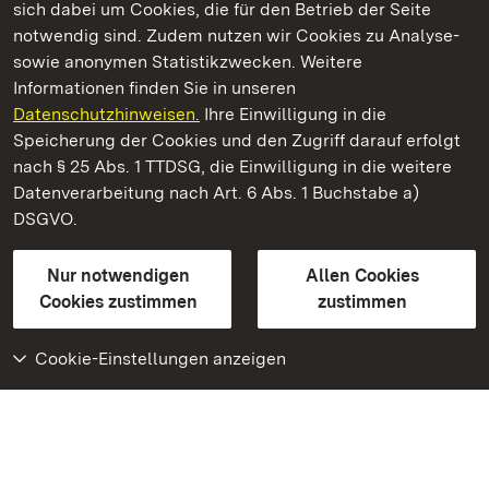
sich dabei um Cookies, die für den Betrieb der Seite
notwendig sind. Zudem nutzen wir Cookies zu Analyse-
sowie anonymen Statistikzwecken. Weitere
Informationen finden Sie in unseren
Datenschutzhinweisen.
Ihre Einwilligung in die
Kloster und Schloss Salem
Speicherung der Cookies und den Zugriff darauf erfolgt
nach § 25 Abs. 1 TTDSG, die Einwilligung in die weitere
Staatliche Schlösser und Gärten Baden-Württemberg
Datenverarbeitung nach Art. 6 Abs. 1 Buchstabe a)
DSGVO.
Kontakt
FAQ
Impressum
Datenschutz
Gebärdensprache
Leichte Sprache
Erklärung zur Barrierefreiheit
Nur notwendigen
Allen Cookies
BITV-konform (geprüfte Seiten)
Cookies zustimmen
zustimmen
Cookie-Einstellungen anzeigen
Weiteres
Portal
Monumente
Besuchen Sie uns auf
Facebook
Besuchen Sie uns auf