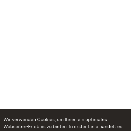
Wir verwenden Cookies, um Ihnen ein optimales
Webseiten-Erlebnis zu bieten. In erster Linie handelt es
Kommen. Staunen. Genießen.