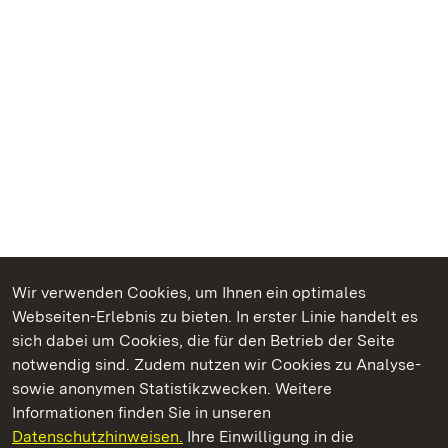
Wir verwenden Cookies, um Ihnen ein optimales
Webseiten-Erlebnis zu bieten. In erster Linie handelt es
Kommen. Staunen. Genießen.
sich dabei um Cookies, die für den Betrieb der Seite
notwendig sind. Zudem nutzen wir Cookies zu Analyse-
sowie anonymen Statistikzwecken. Weitere
Informationen finden Sie in unseren
Datenschutzhinweisen.
Ihre Einwilligung in die
Kloster und Schloss Salem