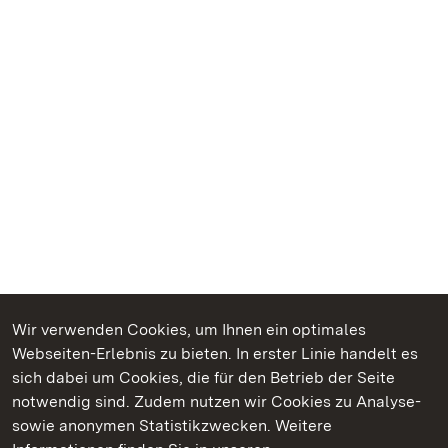
Wir verwenden Cookies, um Ihnen ein optimales
Webseiten-Erlebnis zu bieten. In erster Linie handelt es
Kommen. Staunen. Genießen.
sich dabei um Cookies, die für den Betrieb der Seite
notwendig sind. Zudem nutzen wir Cookies zu Analyse-
sowie anonymen Statistikzwecken. Weitere