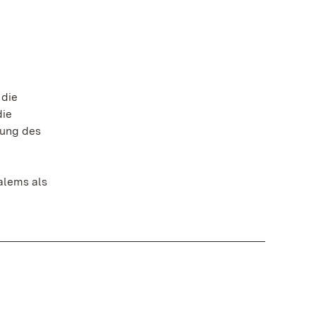
 die
die
lung des
alems als