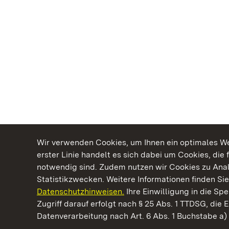
Wir verwenden Cookies, um Ihnen ein optimales Web
erster Linie handelt es sich dabei um Cookies, die 
notwendig sind. Zudem nutzen wir Cookies zu Ana
Statistikzwecken. Weitere Informationen finden Sie
Datenschutzhinweisen.
Ihre Einwilligung in die S
Kommen. Staunen. Genießen.
Zugriff darauf erfolgt nach § 25 Abs. 1 TTDSG, die E
Datenverarbeitung nach Art. 6 Abs. 1 Buchstabe a