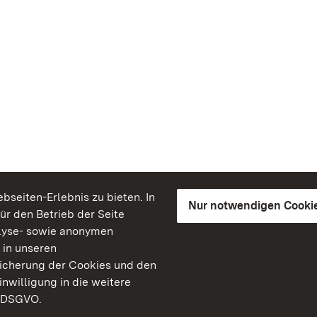
seiten-Erlebnis zu bieten. In
Nur notwendigen Cooki
für den Betrieb der Seite
lyse- sowie anonymen
 in unseren
peicherung der Cookies und den
inwilligung in die weitere
) DSGVO.