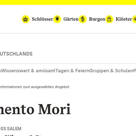
Schlösser
Gärten
Burgen
Klöster
DEUTSCHLANDS
s
Wissenswert & amüsant
Tagen & Feiern
Gruppen & Schulen
P
Informationen zum ausgewählten Angebot
mento Mori
OSS SALEM