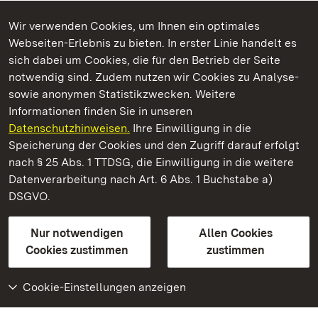
Wir verwenden Cookies, um Ihnen ein optimales
Webseiten-Erlebnis zu bieten. In erster Linie handelt es
Kommen. Staunen. Genießen.
sich dabei um Cookies, die für den Betrieb der Seite
notwendig sind. Zudem nutzen wir Cookies zu Analyse-
sowie anonymen Statistikzwecken. Weitere
Informationen finden Sie in unseren
Datenschutzhinweisen.
Ihre Einwilligung in die
Kloster und Schloss Salem
Speicherung der Cookies und den Zugriff darauf erfolgt
nach § 25 Abs. 1 TTDSG, die Einwilligung in die weitere
Staatliche Schlösser und Gärten Baden-Württemberg
Datenverarbeitung nach Art. 6 Abs. 1 Buchstabe a)
DSGVO.
Kontakt
FAQ
Impressum
Datenschutz
Gebärdensprache
Leichte Sprache
Erklärung zur Barrierefreiheit
Nur notwendigen
Allen Cookies
BITV-konform (geprüfte Seiten)
Cookies zustimmen
zustimmen
Cookie-Einstellungen anzeigen
Weiteres
Portal
Monumente