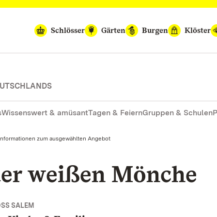
Schlösser
Gärten
Burgen
Klöster
DEUTSCHLANDS
s
Wissenswert & amüsant
Tagen & Feiern
Gruppen & Schulen
P
Informationen zum ausgewählten Angebot
der weißen Mönche
OSS SALEM