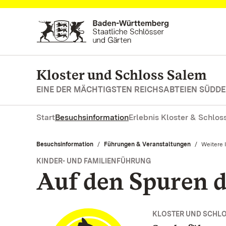
Zum Hauptinhalt springen
Kloster und Schloss Salem
EINE DER MÄCHTIGSTEN REICHSABTEIEN SÜD
Start
Besuchsinformation
Erlebnis Kloster & Schlos
Besuchsinformation
Führungen & Veranstaltungen
Aktuell:
Weitere 
KINDER- UND FAMILIENFÜHRUNG
Auf den Spuren 
KLOSTER UND SCHL