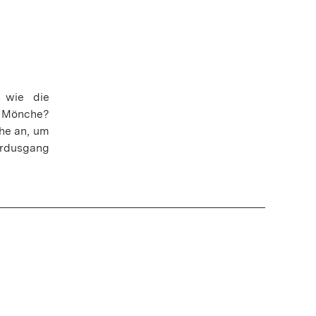
 wie die
e Mönche?
he an, um
hardusgang