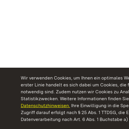
Wir verwenden Cookies, um Ihnen ein optimales Web
erster Linie handelt es sich dabei um Cookies, die 
notwendig sind. Zudem nutzen wir Cookies zu Ana
Statistikzwecken. Weitere Informationen finden Sie
Datenschutzhinweisen.
Ihre Einwilligung in die S
Kommen. Staunen. Genießen.
Zugriff darauf erfolgt nach § 25 Abs. 1 TTDSG, die E
Datenverarbeitung nach Art. 6 Abs. 1 Buchstabe a