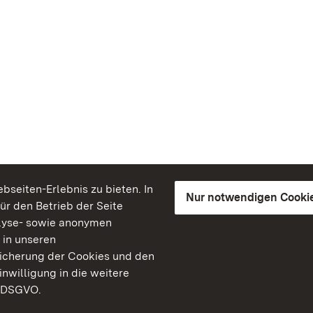
seiten-Erlebnis zu bieten. In
Nur notwendigen Cooki
für den Betrieb der Seite
lyse- sowie anonymen
 in unseren
peicherung der Cookies und den
inwilligung in die weitere
) DSGVO.
Staatliche Schlösser un