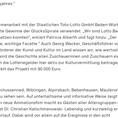
jahres.“
ammenarbeit mit der Staatlichen Toto-Lotto GmbH Baden-Wü
lte Gewinne der GlücksSpirale verwendet. „Wir sind Lotto B
zen konnten“, erklärt Patricia Alberth und fügt hinzu: „Der
, wichtige Facette.“ Auch Georg Wacker, Geschäftsführer v
örderer der Kunst und Kultur im Land wissen wir, wie wertvol
m wird die Geschichte allen Zuschauerinnen und Zuschauern e
 die Lotteriegelder hier aktiv zur Kulturvermittlung beitrage
bH das Projekt mit 90.000 Euro.
 Schussenried, Wiblingen, Alpirsbach, Bebenhausen, Maulbron
sehen sein. Auf unterhaltsame und informative Weise zeigt
er neue Animationsfilm macht es Gästen aller Altersgruppen 
t Dr. Christian Katschmanowski. Lebendig und kurzweilig er
lauf. Dabei wird vor allem auf die Ereignisse in den acht