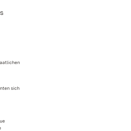
es
taatlichen
nten sich
eue
e