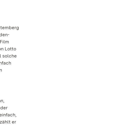
rttemberg
aden-
 Film
on Lotto
l solche
infach
n
n,
 der
einfach,
zählt er