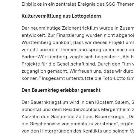
Einblicke in ein zentrales Ereignis des SSG-Themen
Kulturvermittlung aus Lottogeldern
Der neunminütige Zeichentrickfilm wurde in Zus
entwickelt. Zur Finanzierung wurden nicht abgeho
Württemberg dankbar, dass wir dieses Projekt umset
verleiht unserem Themenjahresprogramm eine neue
Baden-Württemberg, zeigte sich begeistert: „Als F
Projekte für die Gesellschaft sind. Durch den Fil
zugänglich gemacht. Wir freuen uns, dass wir durch
können.“ Insgesamt unterstützte die Toto-Lotto Gm
Den Bauernkrieg erlebbar gemacht
Der Bauernkriegsfilm wird in den Klöstern Salem,
Schöntal und dem Residenzschloss Mergentheim zu 
Kurzfilm den Gästen die Zeit des Bauernkriegs. „D
die Geschehnisse von damals zu verstehen“, ergänz
von den Hintergründen des Konflikts und seinem Ver