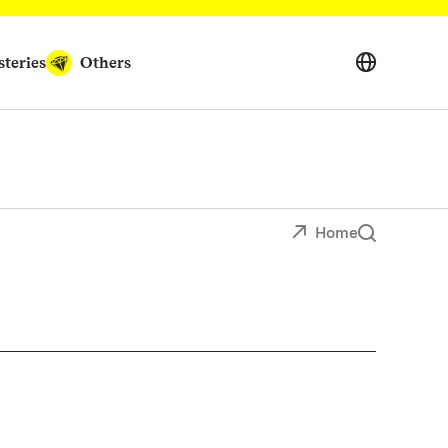
teries
Others
Home