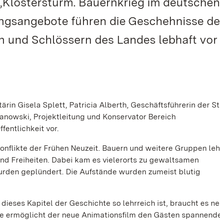
„Klostersturm. Bauernkrieg im deutschen
ungsangebote führen die Geschehnisse d
n und Schlössern des Landes lebhaft vor
rin Gisela Splett, Patricia Alberth, Geschäftsführerin der S
anowski, Projektleitung und Konservator Bereich
ntlichkeit vor.
Konflikte der Frühen Neuzeit. Bauern und weitere Gruppen leh
nd Freiheiten. Dabei kam es vielerorts zu gewaltsamen
urden geplündert. Die Aufstände wurden zumeist blutig
 dieses Kapitel der Geschichte so lehrreich ist, braucht es n
re ermöglicht der neue Animationsfilm den Gästen spannend