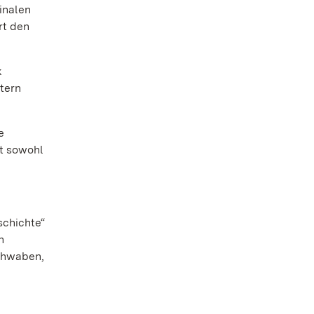
inalen
rt den
k
stern
e
st sowohl
schichte“
n
chwaben,