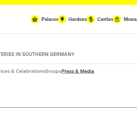
Palaces
Gardens
Castles
Monas
TERIES IN SOUTHERN GERMANY
nces & Celebrations
Groups
Press & Media