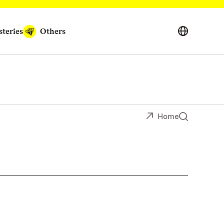
teries
Others
Home