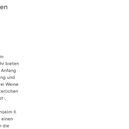
nen
in
hr bieten
n Anfang
ang und
ei Weine.
terlichen
t-,
selm II.
 einen
h die