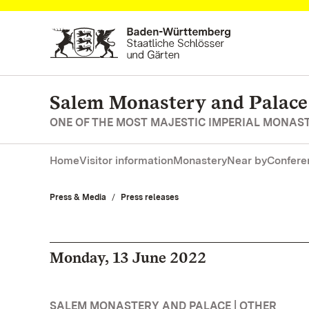
Navigate to main page
Salem Monastery and Palace
ONE OF THE MOST MAJESTIC IMPERIAL MONAS
Home
Visitor information
Monastery
Near by
Confere
Press & Media
Press releases
Monday, 13 June 2022
SALEM MONASTERY AND PALACE | OTHER