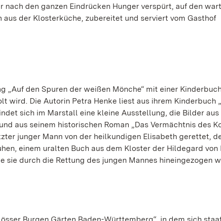
er nach den ganzen Eindrücken Hunger verspürt, auf den war
n aus der Klosterküche, zubereitet und serviert vom Gasthof
rung „Auf den Spuren der weißen Mönche“ mit einer Kinderbuc
lt wird. Die Autorin Petra Henke liest aus ihrem Kinderbuch 
ndet sich im Marstall eine kleine Ausstellung, die Bilder au
mund aus seinem historischen Roman „Das Vermächtnis des K
tzter junger Mann von der heilkundigen Elisabeth gerettet, d
hen, einem uralten Buch aus dem Kloster der Hildegard von 
die sie durch die Rettung des jungen Mannes hineingezogen w
hlösser Burgen Gärten Baden-Württemberg“, in dem sich staa