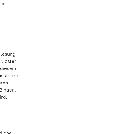
ten
hlesung
„Kloster
s diesem
onstanzer
eren
Bingen.
ird.
tliche