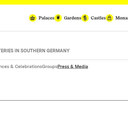
Palaces
Gardens
Castles
Monas
TERIES IN SOUTHERN GERMANY
nces & Celebrations
Groups
Press & Media