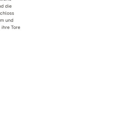
nd die
chloss
em und
ihre Tore