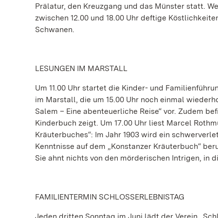
Prälatur, den Kreuzgang und das Münster statt. W
zwischen 12.00 und 18.00 Uhr deftige Köstlichkeite
Schwanen.
LESUNGEN IM MARSTALL
Um 11.00 Uhr startet die Kinder- und Familienfüh
im Marstall, die um 15.00 Uhr noch einmal wiederho
Salem – Eine abenteuerliche Reise“ vor. Zudem befi
Kinderbuch zeigt. Um 17.00 Uhr liest Marcel Roth
Kräuterbuches“: Im Jahr 1903 wird ein schwerverle
Kenntnisse auf dem „Konstanzer Kräuterbuch“ beru
Sie ahnt nichts von den mörderischen Intrigen, in 
FAMILIENTERMIN SCHLOSSERLEBNISTAG
Jeden dritten Sonntag im Juni lädt der Verein „Sc