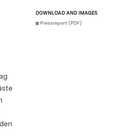
DOWNLOAD AND IMAGES
Pressreport (PDF)
tag
äste
n
 den