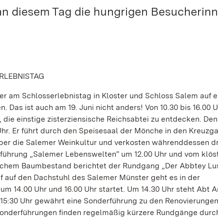
n diesem Tag die hungrigen Besucherin
RLEBNISTAG
r am Schlosserlebnistag in Kloster und Schloss Salem auf e
Das ist auch am 19. Juni nicht anders! Von 10.30 bis 16.00 U
 die einstige zisterziensische Reichsabtei zu entdecken. De
r. Er führt durch den Speisesaal der Mönche in den Kreuzg
über die Salemer Weinkultur und verkosten währenddessen dr
erführung „Salemer Lebenswelten“ um 12.00 Uhr und vom klös
ischem Baumbestand berichtet der Rundgang „Der Abbtey Lus
f auf den Dachstuhl des Salemer Münster geht es in der
m 14.00 Uhr und 16.00 Uhr startet. Um 14.30 Uhr steht Abt An
m 15:30 Uhr gewährt eine Sonderführung zu den Renovierungen
 Sonderführungen finden regelmäßig kürzere Rundgänge durc