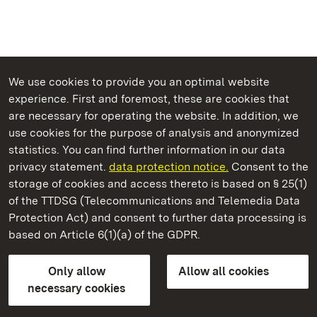
We use cookies to provide you an optimal website
experience. First and foremost, these are cookies that
are necessary for operating the website. In addition, we
use cookies for the purpose of analysis and anonymized
State Palaces and Gardens of Baden-Wuerttemberg
statistics. You can find further information in our data
privacy statement.
data protection notice.
Consent to the
storage of cookies and access thereto is based on § 25(1)
of the TTDSG (Telecommunications and Telemedia Data
Salem Monastery and Palace
Protection Act) and consent to further data processing is
based on Article 6(1)(a) of the GDPR.
State Palaces and Gardens of Baden-Wuerttemberg
Only allow
Allow all cookies
Contact us
FAQ
Masthead
Data protection
necessary cookies
Declaration on barrier-free access