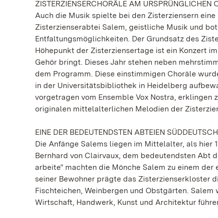
ZISTERZIENSERCHORÄLE AM URSPRÜNGLICHEN 
Auch die Musik spielte bei den Zisterziensern eine
Zisterzienserabtei Salem, geistliche Musik und b
Entfaltungsmöglichkeiten. Der Grundsatz des Zisterz
Höhepunkt der Zisterziensertage ist ein Konzert 
Gehör bringt. Dieses Jahr stehen neben mehrstimm
dem Programm. Diese einstimmigen Choräle wurden 
in der Universitätsbibliothek in Heidelberg aufbe
vorgetragen vom Ensemble Vox Nostra, erklingen z
originalen mittelalterlichen Melodien der Zisterzien
EINE DER BEDEUTENDSTEN ABTEIEN SÜDDEUTSC
Die Anfänge Salems liegen im Mittelalter, als hier
Bernhard von Clairvaux, dem bedeutendsten Abt des
arbeite" machten die Mönche Salem zu einem der ei
seiner Bewohner prägte das Zisterzienserkloster 
Fischteichen, Weinbergen und Obstgärten. Salem war
Wirtschaft, Handwerk, Kunst und Architektur führ