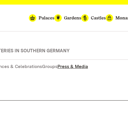
Palaces
Gardens
Castles
Monas
TERIES IN SOUTHERN GERMANY
nces & Celebrations
Groups
Press & Media