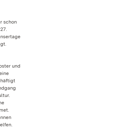
er schon
 27.
ensertage
gt.
oster und
eine
häftigt
undgang
ltur.
ne
met.
önnen
elfen.