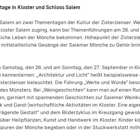
tage in Kloster und Schloss Salem
 Salem an zwei Thementagen der Kultur der Zisterzienser. W
rkloster Salem zuging, kann bei Themenführungen am 26. und
gliche Leben der Mönche bekommen. Höhepunkt der Zisterzi
mittelalterliche Gesänge der Salemer Mönche zu Gehör brin
Samstag, den 26. und am Sonntag, den 27. September in Kl
 kennenlernen: „Architektur und Licht“ heißt beispielsweise 
sterzienser beleuchtet. Die Führung „Werte und Würde“ besc
 des Münsters. Bei „Weingeschichten“ kann man auf einen R
en, garniert mit spannenden Geschichten zur Salemer Weinku
 und (land-)wirtschaftliche Aktivitäten im Kloster. Eine eige
h prägende Gestalt“ und dem Bilderzyklus im Kreuzgang gewid
über Heilpflanzen, Kunst und Handwerk im Kloster. Kinder k
Spuren der Mönche begeben oder in der Stuckwerkstatt mith