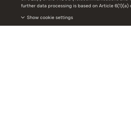
State Palaces and Gardens of Baden-Wuertt
further data processing is based on Article 6(1)(a)
Show cookie settings
Salem Monastery and Palace