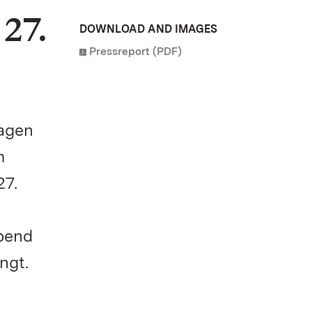
27.
DOWNLOAD AND IMAGES
Pressreport (PDF)
tagen
m
27.
bend
ngt.