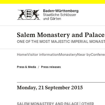
Navigate to main page
Salem Monastery and Palace
ONE OF THE MOST MAJESTIC IMPERIAL MONAS
Home
Visitor information
Monastery
Near by
Confere
Press & Media
Press releases
Monday, 21 September 2015
SALEM MONASTERY AND PALACE | OTHER