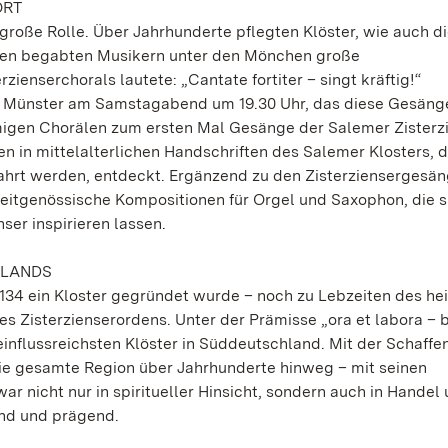
ORT
 große Rolle. Über Jahrhunderte pflegten Klöster, wie auch d
oten begabten Musikern unter den Mönchen große
ienserchorals lautete: „Cantate fortiter – singt kräftig!“
im Münster am Samstagabend um 19.30 Uhr, das diese Gesäng
igen Chorälen zum ersten Mal Gesänge der Salemer Zisterzi
in mittelalterlichen Handschriften des Salemer Klosters, d
wahrt werden, entdeckt. Ergänzend zu den Zisterziensergesän
eitgenössische Kompositionen für Orgel und Saxophon, die s
ser inspirieren lassen.
HLANDS
 1134 ein Kloster gegründet wurde – noch zu Lebzeiten des hei
 Zisterzienserordens. Unter der Prämisse „ora et labora – 
nflussreichsten Klöster in Süddeutschland. Mit der Schaffe
die gesamte Region über Jahrhunderte hinweg – mit seinen
 nicht nur in spiritueller Hinsicht, sondern auch in Handel
end und prägend.