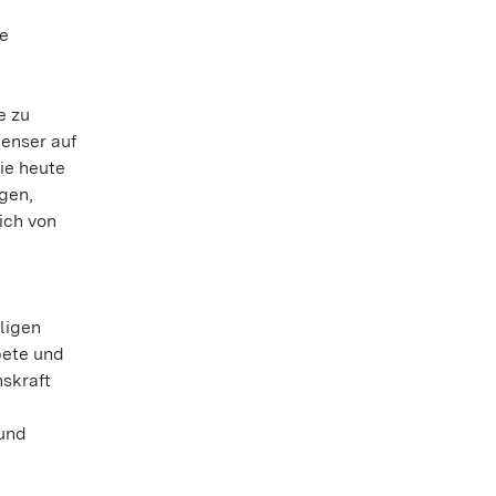
ie
e zu
enser auf
ie heute
gen,
ich von
ligen
bete und
nskraft
 und