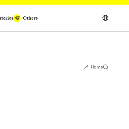
teries
Others
Home