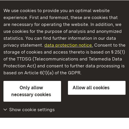
We use cookies to provide you an optimal website
experience. First and foremost, these are cookies that
are necessary for operating the website. In addition, we
use cookies for the purpose of analysis and anonymized
State Palaces and Gardens of Baden-Wuerttemberg
statistics. You can find further information in our data
privacy statement.
data protection notice.
Consent to the
storage of cookies and access thereto is based on § 25(1)
of the TTDSG (Telecommunications and Telemedia Data
Salem Monastery and Palace
Protection Act) and consent to further data processing is
based on Article 6(1)(a) of the GDPR.
State Palaces and Gardens of Baden-Wuerttemberg
Only allow
Allow all cookies
Contact us
FAQ
Masthead
Data protection
necessary cookies
Declaration on barrier-free access
BITV-konform (geprüfte Seiten)
Show cookie settings
More