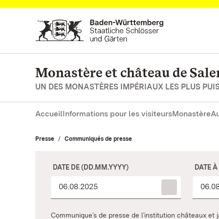
Vers la page d’accueil
Monastère et château de Sal
UN DES MONASTÈRES IMPÉRIAUX LES PLUS PUI
Accueil
Informations pour les visiteurs
Monastère
Au
Presse
Communiqués de presse
DATE DE (DD.MM.YYYY)
DATE À
Communique´s de presse de l`institution châteaux e