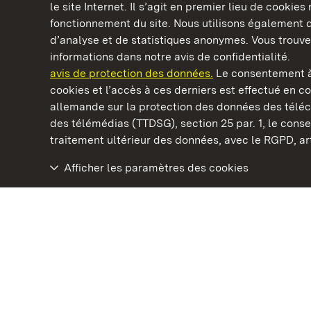
le site Internet. Il s’agit en premier lieu de cookie
fonctionnement du site. Nous utilisons également d
d’analyse et de statistiques anonymes. Vous trouv
Châteaux et jardins publics du Bade-Wurtem
informations dans notre avis de confidentialité.
avis de protection des données.
Le consentement à
cookies et l’accès à ces derniers est effectué en co
allemande sur la protection des données des télé
des télémédias (TTDSG), section 25 par. 1, le con
Monastère et château de Salem
traitement ultérieur des données, avec le RGPD, art.
Afficher les paramètres des cookies