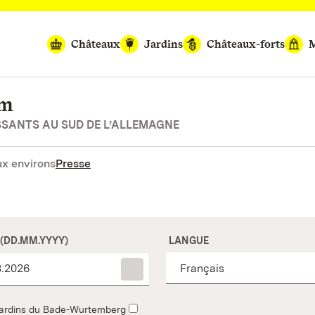
Châteaux
Jardins
Châteaux-forts
M
em
SSANTS AU SUD DE L’ALLEMAGNE
x environs
Presse
 (DD.MM.YYYY)
LANGUE
t jardins du Bade-Wurtemberg