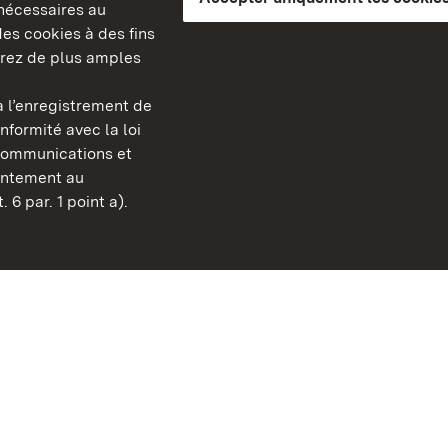
s nécessaires au
es cookies à des fins
erez de plus amples
berg
 l’enregistrement de
Châteaux et jardins publ
nformité avec la loi
Bade-Wurtemberg
communications et
Contact et Informations
sentement au
FAQ et réponses
 6 par. 1 point a).
Mentions légales
Protection des données
Explications sur l’accessi
BITV-konform (geprüfte S